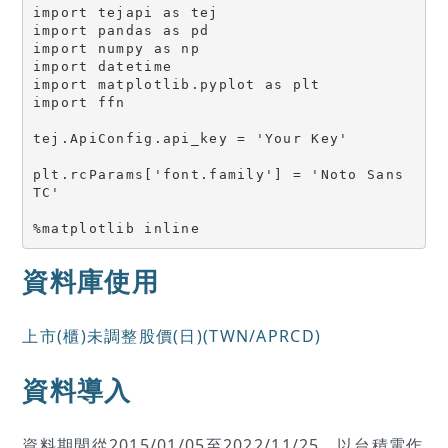
import tejapi as tej
import pandas as pd
import numpy as np
import datetime
import matplotlib.pyplot as plt
import ffn
tej.ApiConfig.api_key = 'Your Key'
plt.rcParams['font.family'] = 'Noto Sans 
TC'
%matplotlib inline
資料庫使用
上市(櫃)未調整股價(日)(TWN/APRCD)
資料導入
資料期間從2015/01/05至2022/11/25，以台積電作