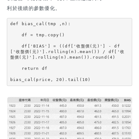
利於後續的參數優化。
def bias_cal(tmp ,n):
    df = tmp.copy()
    df['BIAS'] = ((df['收盤價(元)'] - df
['收盤價(元)'].rolling(n).mean()) / df['收
盤價(元)'].rolling(n).mean()).round(4)
    return df
bias_cal(price, 20).tail(10)