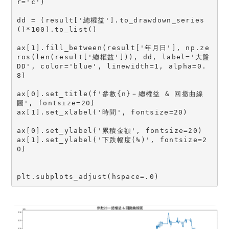
r='c')
dd = (result['總權益'].to_drawdown_series
()*100).to_list()
ax[1].fill_between(result['年月日'], np.ze
ros(len(result['總權益'])), dd, label='大盤 
DD', color='blue', linewidth=1, alpha=0.
8)
ax[0].set_title(f'參數{n}－總權益 & 回撤曲線
圖', fontsize=20)
ax[1].set_xlabel('時間', fontsize=20)
ax[0].set_ylabel('累積金額', fontsize=20)
ax[1].set_ylabel('下跌幅度(%)', fontsize=2
0)
plt.subplots_adjust(hspace=.0)