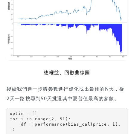
總權益、回散曲線圖
後續我們進一步將參數進行優化找出最佳的N天，從
2天一路搜尋到50天挑選其中夏普值最高的參數。
optim = []
for i in range(2, 51):
    df = performance(bias_cal(price, i), 
i)