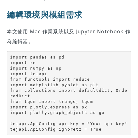
編輯環境與模組需求
本文使用 Mac 作業系統以及 Jupyter Notebook 作
為編輯器。
import pandas as pd 

import re

import numpy as np 

import tejapi

from functools import reduce

import matplotlib.pyplot as plt

from collections import defaultdict, Orde
redDict

from tqdm import trange, tqdm

import plotly.express as px

import plotly.graph_objects as go

tejapi.ApiConfig.api_key = "Your api key"

tejapi.ApiConfig.ignoretz = True