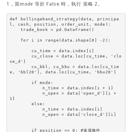
1，當
mode
等於 False 時，執行 策略 2。
def bollingeband_strategy(data, principa
l, cash, position, order_unit, mode):

    trade_book = pd.DataFrame()

    for i in range(data.shape[0] -2):

        cu_time = data.index[i]

        cu_close = data.loc[cu_time, 'clo
se_d']

        cu_bbl, cu_bbu = data.loc[cu_tim
e, 'bbl20'], data.loc[cu_time, 'bbu20']

        if mode:

            n_time = data.index[i + 1]

            n_open = data['open_d'][i + 
1]

        else:

            n_time = data.index[i]

            n_open = data['close_d'][i]

        if position == 0: #進場條件
