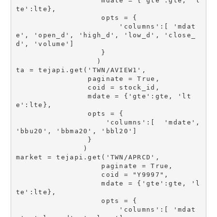
                   mdate = {'gte':gte, 'l
te':lte},

                   opts = {

                       'columns':[ 'mdat
e', 'open_d', 'high_d', 'low_d', 'close_
d', 'volume']

                   }

                  )

ta = tejapi.get('TWN/AVIEW1',

                paginate = True,

                coid = stock_id,

                mdate = {'gte':gte, 'lt
e':lte},

                opts = {

                    'columns':[  'mdate', 
'bbu20', 'bbma20', 'bbl20']

                }

               )

market = tejapi.get('TWN/APRCD',

                   paginate = True,

                   coid = "Y9997",

                   mdate = {'gte':gte, 'l
te':lte},

                   opts = {

                       'columns':[ 'mdat