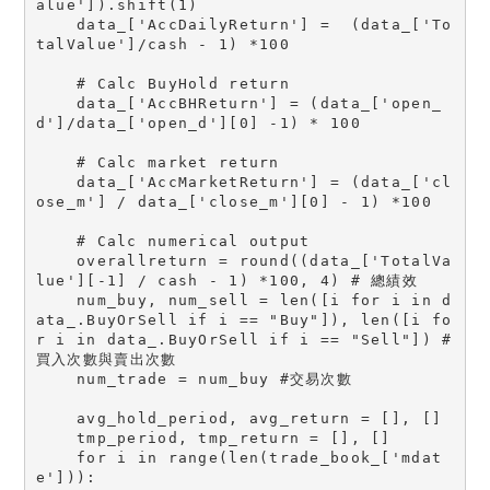
alue']).shift(1)

    data_['AccDailyReturn'] =  (data_['To
talValue']/cash - 1) *100

    # Calc BuyHold return

    data_['AccBHReturn'] = (data_['open_
d']/data_['open_d'][0] -1) * 100

    # Calc market return

    data_['AccMarketReturn'] = (data_['cl
ose_m'] / data_['close_m'][0] - 1) *100

    # Calc numerical output

    overallreturn = round((data_['TotalVa
lue'][-1] / cash - 1) *100, 4) # 總績效

    num_buy, num_sell = len([i for i in d
ata_.BuyOrSell if i == "Buy"]), len([i fo
r i in data_.BuyOrSell if i == "Sell"]) # 
買入次數與賣出次數

    num_trade = num_buy #交易次數

    avg_hold_period, avg_return = [], []

    tmp_period, tmp_return = [], []

    for i in range(len(trade_book_['mdat
e'])):
