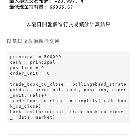
以隔日開盤價進行交易績效計算結果
以當日收盤價進行交易
principal = 500000

cash = principal

position = 0

order_unit = 0

trade_book_cu_close = bollingeband_strate
gy(data, principal, cash, position, order
_unit, False)

trade_book_cu_close_ = simplify(trade_boo
k_cu_close)

back_test(principal, trade_book_cu_close
_, data, market)