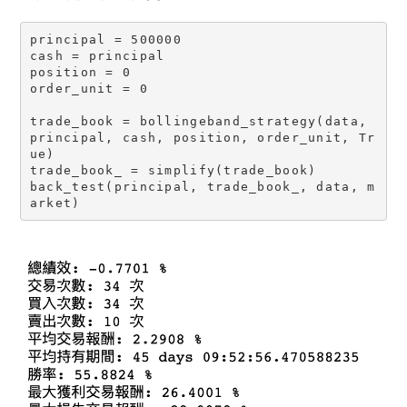
principal = 500000

cash = principal

position = 0

order_unit = 0

trade_book = bollingeband_strategy(data, 
principal, cash, position, order_unit, Tr
ue)

trade_book_ = simplify(trade_book)

back_test(principal, trade_book_, data, m
arket)