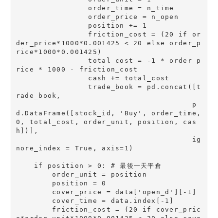
                order_time = n_time

                order_price = n_open

                position += 1

                friction_cost = (20 if or
der_price*1000*0.001425 < 20 else order_p
rice*1000*0.001425) 

                total_cost = -1 * order_p
rice * 1000 - friction_cost

                cash += total_cost

                trade_book = pd.concat([t
rade_book,

                                       p
d.DataFrame([stock_id, 'Buy', order_time, 
0, total_cost, order_unit, position, cas
h])],

                                       ig
nore_index = True, axis=1)

    if position > 0: # 最後一天平倉

        order_unit = position

        position = 0

        cover_price = data['open_d'][-1]

        cover_time = data.index[-1]

        friction_cost = (20 if cover_pric