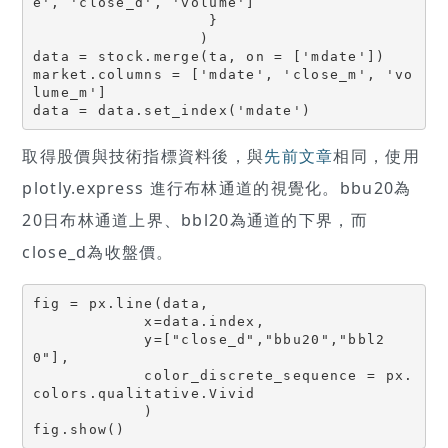
e', 'close_d', 'volume']

                   }

                  )

data = stock.merge(ta, on = ['mdate'])

market.columns = ['mdate', 'close_m', 'vo
lume_m']

data = data.set_index('mdate')
取得股價與技術指標資料後，與
先前文章
相同，使用
plotly.express 進行布林通道的視覺化。bbu20為
20日布林通道上界、bbl20為通道的下界，而
close_d為收盤價。
fig = px.line(data,   

            x=data.index, 

            y=["close_d","bbu20","bbl2
0"], 

            color_discrete_sequence = px.
colors.qualitative.Vivid

            )

fig.show()