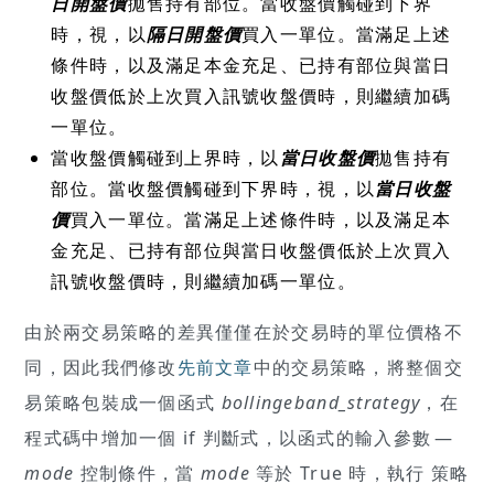
日開盤價
拋售持有部位。當收盤價觸碰到下界
時，視，以
隔日開盤價
買入一單位。當滿足上述
條件時，以及滿足本金充足、已持有部位與當日
收盤價低於上次買入訊號收盤價時，則繼續加碼
一單位。
當收盤價觸碰到上界時，以
當日收盤價
拋售持有
部位。當收盤價觸碰到下界時，視，以
當日收盤
價
買入一單位。當滿足上述條件時，以及滿足本
金充足、已持有部位與當日收盤價低於上次買入
訊號收盤價時，則繼續加碼一單位。
由於兩交易策略的差異僅僅在於交易時的單位價格不
同，因此我們修改
先前文章
中的交易策略，將整個交
易策略包裝成一個函式
bollingeband_strategy
，在
程式碼中增加一個 if 判斷式，以函式的輸入參數 —
mode
控制條件，當
mode
等於 True 時，執行 策略