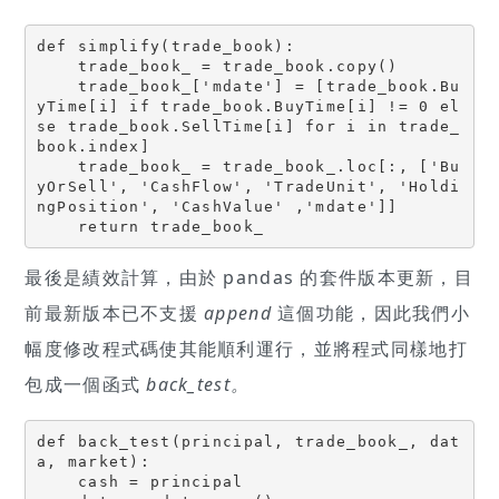
def simplify(trade_book):

    trade_book_ = trade_book.copy()

    trade_book_['mdate'] = [trade_book.Bu
yTime[i] if trade_book.BuyTime[i] != 0 el
se trade_book.SellTime[i] for i in trade_
book.index]

    trade_book_ = trade_book_.loc[:, ['Bu
yOrSell', 'CashFlow', 'TradeUnit', 'Holdi
ngPosition', 'CashValue' ,'mdate']]

    return trade_book_
最後是績效計算，由於 pandas 的套件版本更新，目
前最新版本已不支援
append
這個功能，因此我們小
幅度修改程式碼使其能順利運行，並將程式同樣地打
包成一個函式
back_test。
def back_test(principal, trade_book_, dat
a, market):

    cash = principal
