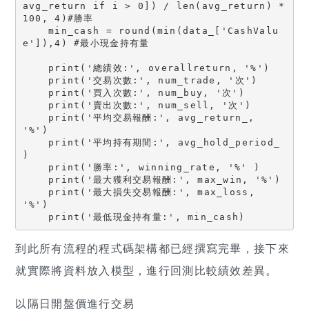
avg_return if i > 0]) / len(avg_return) *
100, 4)#勝率

    min_cash = round(min(data_['CashValu
e']),4) #最小現金持有量

    print('總績效:', overallreturn, '%')

    print('交易次數:', num_trade, '次')

    print('買入次數:', num_buy, '次')

    print('賣出次數:', num_sell, '次')

    print('平均交易報酬:', avg_return_, 
'%')

    print('平均持有期間:', avg_hold_period_ 
)

    print('勝率:', winning_rate, '%' )

    print('最大獲利交易報酬:', max_win, '%')

    print('最大損失交易報酬:', max_loss, 
'%')

    print('最低現金持有量:', min_cash)
到此所有流程的程式碼架構都已經撰寫完畢，接下來
就實際將資料放入模型，進行回測比較績效差異。
以隔日開盤價進行交易