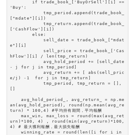
        if trade_book_['BuyOrSell'][i] == 
'Buy':

            tmp_period.append(trade_book_
["mdate"][i])

            tmp_return.append(trade_book_
['CashFlow'][i])

        else:

            sell_date = trade_book_["mdat
e"][i]

            sell_price = trade_book_['Cas
hFlow'][i] / len(tmp_return)

            avg_hold_period += [sell_date 
- j for j in tmp_period]

            avg_return += [ abs(sell_pric
e/j) -1  for j in tmp_return]

            tmp_period, tmp_return = [], 
[]

    avg_hold_period_, avg_return_ = np.me
an(avg_hold_period), round(np.mean(avg_re
turn) * 100,4) #平均持有期間，平均報酬

    max_win, max_loss = round(max(avg_ret
urn)*100, 4) , round(min(avg_return)*100, 
4) # 最大獲利報酬，最大損失報酬

    winning_rate = round(len([i for i in 