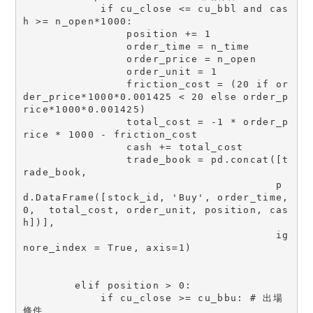
            if cu_close <= cu_bbl and cas
h >= n_open*1000: 

                position += 1

                order_time = n_time

                order_price = n_open

                order_unit = 1

                friction_cost = (20 if or
der_price*1000*0.001425 < 20 else order_p
rice*1000*0.001425)

                total_cost = -1 * order_p
rice * 1000 - friction_cost

                cash += total_cost

                trade_book = pd.concat([t
rade_book,

                                       p
d.DataFrame([stock_id, 'Buy', order_time, 
0,  total_cost, order_unit, position, cas
h])],

                                       ig
nore_index = True, axis=1)

        elif position > 0:

            if cu_close >= cu_bbu: # 出場
條件
