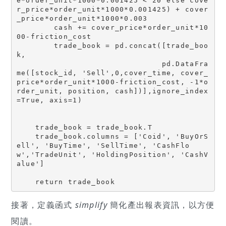
e*order_unit*1000*0.001425 < 20 else cove
r_price*order_unit*1000*0.001425) + cover
_price*order_unit*1000*0.003

        cash += cover_price*order_unit*10
00-friction_cost

        trade_book = pd.concat([trade_boo
k,

                               pd.DataFra
me([stock_id, 'Sell',0,cover_time, cover_
price*order_unit*1000-friction_cost, -1*o
rder_unit, position, cash])],ignore_index
=True, axis=1)

    trade_book = trade_book.T

    trade_book.columns = ['Coid', 'BuyOrS
ell', 'BuyTime', 'SellTime', 'CashFlo
w','TradeUnit', 'HoldingPosition', 'CashV
alue']

接著，定義函式
simplify
簡化產出報表資訊，以方便
閱讀。