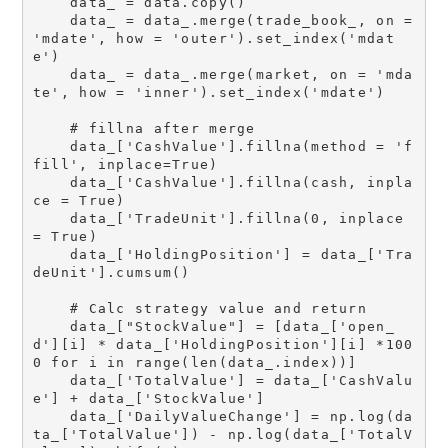
    data_ = data.copy()

    data_ = data_.merge(trade_book_, on = 
'mdate', how = 'outer').set_index('mdat
e')

    data_ = data_.merge(market, on = 'mda
te', how = 'inner').set_index('mdate')

    # fillna after merge

    data_['CashValue'].fillna(method = 'f
fill', inplace=True)

    data_['CashValue'].fillna(cash, inpla
ce = True)

    data_['TradeUnit'].fillna(0, inplace 
= True)

    data_['HoldingPosition'] = data_['Tra
deUnit'].cumsum()

    # Calc strategy value and return

    data_["StockValue"] = [data_['open_
d'][i] * data_['HoldingPosition'][i] *100
0 for i in range(len(data_.index))]

    data_['TotalValue'] = data_['CashValu
e'] + data_['StockValue']

    data_['DailyValueChange'] = np.log(da
ta_['TotalValue']) - np.log(data_['TotalV