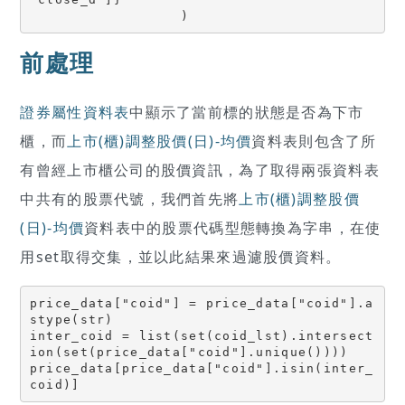
                  )
前處理
證券屬性資料表
中顯示了當前標的狀態是否為下市
櫃，而
上市(櫃)調整股價(日)-均價
資料表則包含了所
有曾經上市櫃公司的股價資訊，為了取得兩張資料表
中共有的股票代號，我們首先將
上市(櫃)調整股價
(日)-均價
資料表中的股票代碼型態轉換為字串，在使
用set取得交集，並以此結果來過濾股價資料。
price_data["coid"] = price_data["coid"].a
stype(str)

inter_coid = list(set(coid_lst).intersect
ion(set(price_data["coid"].unique())))

price_data[price_data["coid"].isin(inter_
coid)]