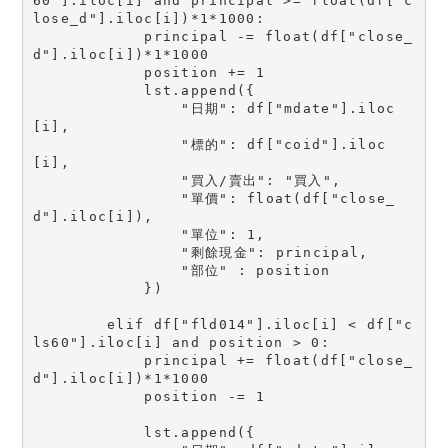
60"].iloc[i] and principal >= float(df["c
lose_d"].iloc[i])*1*1000:

            principal -= float(df["close_
d"].iloc[i])*1*1000

            position += 1

            lst.append({

                "日期": df["mdate"].iloc
[i],

                "標的": df["coid"].iloc
[i],

                "買入/賣出": "買入",

                "單價": float(df["close_
d"].iloc[i]),

                "單位": 1,

                "剩餘現金": principal,

                "部位" : position

            })

        elif df["fld014"].iloc[i] < df["c
ls60"].iloc[i] and position > 0:

            principal += float(df["close_
d"].iloc[i])*1*1000

            position -= 1

            lst.append({
