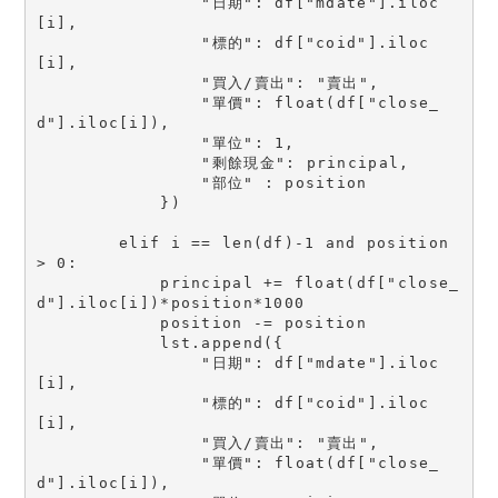
                "日期": df["mdate"].iloc
[i],

                "標的": df["coid"].iloc
[i],

                "買入/賣出": "賣出",

                "單價": float(df["close_
d"].iloc[i]),

                "單位": 1,

                "剩餘現金": principal,

                "部位" : position

            })

        elif i == len(df)-1 and position 
> 0:

            principal += float(df["close_
d"].iloc[i])*position*1000

            position -= position

            lst.append({

                "日期": df["mdate"].iloc
[i],

                "標的": df["coid"].iloc
[i],

                "買入/賣出": "賣出",

                "單價": float(df["close_
d"].iloc[i]),
