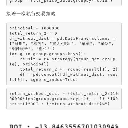
group = fltr_price_data.groupby("coid")
接著一樣執行交易策略
principal = 1000000

total_return_2 = 0

df_without_dist = pd.DataFrame(columns = 
["日期", "標的", "買入/賣出", "單價", "單位", 
"剩餘現金", "部位"])

for g in group.groups.keys():

    reuslt = MA_strategy(group.get_group
(g), principal)

    total_return_2 += round(reuslt[1], 2)

    df = pd.concat([df_without_dist, reus
lt[0]], ignore_index=True)
return_without_dist = (total_return_2/(10
00000*len(group.groups.keys())) - 1) *100

print(f"ROI : {return_without_dist}%")