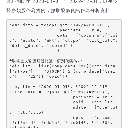
資料期間從 2020–01–01 至 2022–12–31，以生技
醫療類股作為實例，抓取股價資訊作為分析資料。
comp_data = tejapi.get('TWN/ANPRCSTD',

                   paginate = True,

                  opts = {"columns":["coi
d", "mdate", "mkt", "stype", "list_date", 
"delis_date", "tseind"]}

                  )

#取得生技醫療類股代號，類別代碼為22

coid_lst = list(comp_data.loc[(comp_data
["stype"] == "STOCK") & (comp_data["tsein
d"] == "22")]["coid"])

gte, lte = "2020-01-01", "2022-12-31"

price_data = tejapi.get('TWN/AAPRCDA',

                        paginate = True,

                        coid = coid_lst,

                        mdate = {"gte":gt
e, "lte":lte},

                        opts = {"column
s":["coid", "mdate", "fld014", "cls60", 
"close_d"]}
