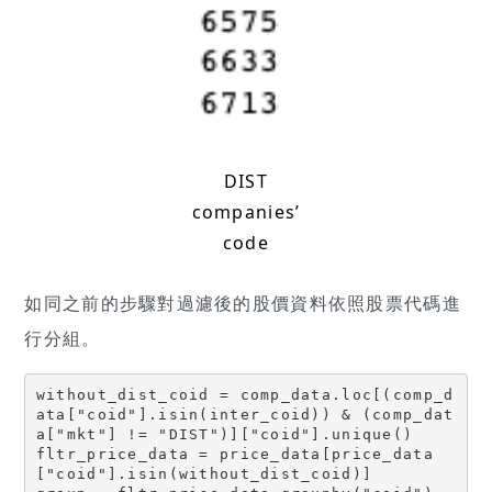
DIST
companies’
code
如同之前的步驟對過濾後的股價資料依照股票代碼進
行分組。
without_dist_coid = comp_data.loc[(comp_d
ata["coid"].isin(inter_coid)) & (comp_dat
a["mkt"] != "DIST")]["coid"].unique()

fltr_price_data = price_data[price_data
["coid"].isin(without_dist_coid)]
