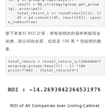
    reuslt = MA_strategy(group.get_group
(g), principal)

    total_return_1 += round(reuslt[1], 2)

    df = pd.concat([df, reuslt[0]], ignor
e_index=True)
接下來進行 ROI 計算，將每檔標的的最終剩餘現金
加總，除以初始金額，也就是 100 萬 * 投組標的數
量。
total_return = (total_return_1/(1000000*l
en(group.groups.keys())) - 1) *100

print(f"ROI : {total_return}%")
ROI of All Companies ever Listing Cabinet