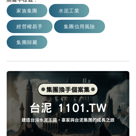
家族集團
水泥工業
經營權易手
集團信用風險
集團歸屬