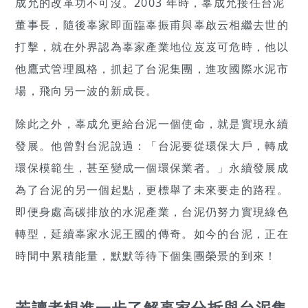
成允的改革功不可沒。2003 年時，辜成允接任台泥
董事長，隨後辜家即面臨辜振甫與辜啟云相繼去世的
打擊，就在外界認為辜家產業地位岌岌可危時，他以
他鷹式管理風格，抓起了台泥集團，進攻國際水泥市
場，飛向另一波的新成長。
除此之外，辜成允更給台泥一個使命，就是實現永續
發展。他曾對台泥說過：「台泥要從環保大戶，轉成
環保模範生，甚至變成一個環保業者。」永續發展成
為了台泥的另一個起點，更標舉了未來要走的路程。
即便身處高碳排放的水泥產業，台泥仍努力實現綠色
轉型，延續辜家水泥王國的傳奇。如今的台泥，正在
時間中累積能量，默默等待下個集團榮景的到來！
若讀者想進一步了解
辜家分拆與台泥集