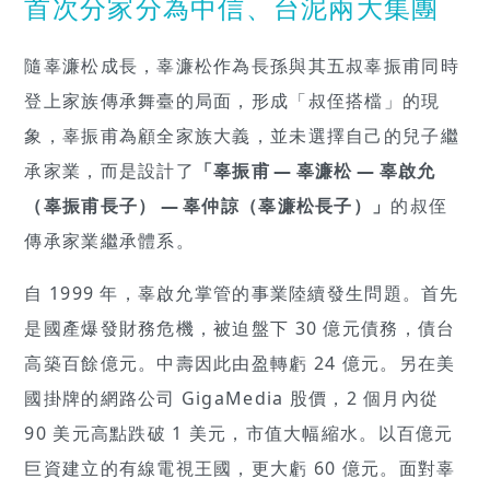
首次分家分為中信、台泥兩大集團
隨辜濂松成長，辜濂松作為長孫與其五叔辜振甫同時
登上家族傳承舞臺的局面，形成「叔侄搭檔」的現
象，辜振甫為顧全家族大義，並未選擇自己的兒子繼
承家業，而是設計了
「辜振甫 — 辜濂松 — 辜啟允
（辜振甫長子） — 辜仲諒（辜濂松長子）」
的叔侄
傳承家業繼承體系。
自 1999 年，辜啟允掌管的事業陸續發生問題。首先
是國產爆發財務危機，被迫盤下 30 億元債務，債台
高築百餘億元。中壽因此由盈轉虧 24 億元。另在美
國掛牌的網路公司 GigaMedia 股價，2 個月內從
90 美元高點跌破 1 美元，市值大幅縮水。以百億元
巨資建立的有線電視王國，更大虧 60 億元。面對辜