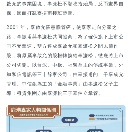
啟允的事業困境，辜濂松不願收拾殘局，反而畫界自
保，因而打亂辜振甫接班藍圖。
2001 年，辜啟允罹患膽管癌，使辜家走向分家之
路，辜振甫與辜濂松共同協商，為了確保旗下上市公
司不受牽連，雙方達成辜啟允和辜濂松之間以債作
股，將原屬辜啟允的股權轉換給辜濂松，徹底將上市
公司切開。以台泥、中橡、福聚為主的傳統事業，外
加和信電訊等三十餘家公司，由辜振甫的二子辜成允
管理。中信銀為主的「金融事業」由辜濂松父子主
導；租賃集團亦由辜濂松三子辜仲立掌管。