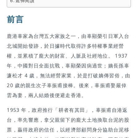
延伸閱讀
前言
鹿港辜家為台灣五大家族之一，由辜顯榮引日軍入台
北城開始發跡，於日據時代取得許多特權事業經營
權，並累積了龐大的財富、人脈及社經地位。 1937
年，中國對日全面抗戰，辜顯榮因病過世；嫡長孫辜
濂松才 4 歲，無法經營家業，於是打破嫡傳習俗，由
20 歲的親生次子辜振甫接棒。後來，辜振甫娶嚴倬
雲為妻，兩人結婚後便避走香港。
1953 年，政府推行「耕者有其田」，辜振甫自港返
台，率先響應，拿父親留下的龐大土地換取台泥的股
票，贏得政府的信任，以經濟部顧問身分協助台泥移