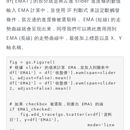
df[‘EMA1’] 的部分就是將左邊 slider 進度條的數值
輸入 EMA 計算中，並使用 IF 判斷式 來設定斷觸發
條件，當左邊的進度條被選取時， EMA (短線) 的走
勢曲線就會呈現出來，同理我們可以將此應用用到
EMA (長線) 的走勢曲線中，最後加上標題以及 X、Y
軸名稱。
fig = go.Figure()

# 根據 slider 的值來計算 EMA，並加入到圖表中

df['EMA1'] = df['收盤價'].ewm(span=slider
1, adjust=False).mean()

df['EMA2'] = df['收盤價'].ewm(span=slider
2, adjust=False).mean()

# 如果 checkbox 被選取，則畫出 EMA1 的線

if EMA1_checked:

    fig.add_trace(go.Scatter(x=df['資料
日'], y=df['EMA1'],

                             mode='line