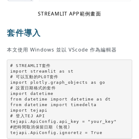
STREAMLIT APP範例畫面
套件導入
本文使用 Windows 並以 VScode 作為編輯器
# STREAMLIT套件

import streamlit as st

# 可以互動的PLOT套件

import plotly.graph_objects as go

# 設置日期格式的套件

import datetime

from datetime import datetime as dt

from datetime import timedelta

import tejapi

# 登入TEJ API

tejapi.ApiConfig.api_key = "your_key"

#把時間取消保留日期 (無視)

tejapi.ApiConfig.ignoretz = True