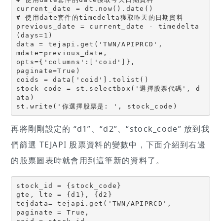
current_date = dt.now().date()

# 使用date套件的timedelta獲取昨天的日期資料

previous_date = current_date - timedelta
(days=1)

data = tejapi.get('TWN/APIPRCD',

mdate=previous_date,

opts={'columns':['coid']},

paginate=True)

coids = data['coid'].tolist()

stock_code = st.selectbox('選擇股票代碼', d
ata)

st.write('你選擇股票是: ', stock_code)
再將剛剛設定的 “d1”、“d2”、“stock_code” 放到我
們篩選 TEJAPI 股票資料的變數中，下面介紹到右邊
的股票圖表時就會用到這筆新的資料了。
stock_id = {stock_code}

gte, lte = {d1}, {d2}

tejdata= tejapi.get('TWN/APIPRCD',

paginate = True,
