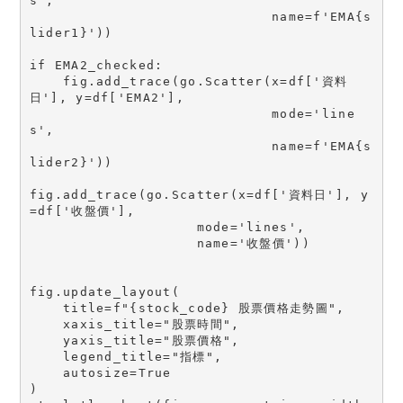
s',

                             name=f'EMA{s
lider1}'))

if EMA2_checked:

    fig.add_trace(go.Scatter(x=df['資料
日'], y=df['EMA2'],

                             mode='line
s',

                             name=f'EMA{s
lider2}'))   

fig.add_trace(go.Scatter(x=df['資料日'], y
=df['收盤價'],

                    mode='lines',

                    name='收盤價'))

fig.update_layout(

    title=f"{stock_code} 股票價格走勢圖",

    xaxis_title="股票時間",

    yaxis_title="股票價格",

    legend_title="指標",

    autosize=True

)
