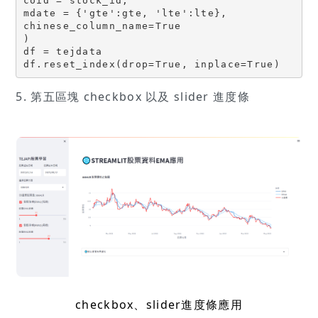
coid = stock_id,

mdate = {'gte':gte, 'lte':lte},

chinese_column_name=True

)

df = tejdata

df.reset_index(drop=True, inplace=True)
5. 第五區塊 checkbox 以及 slider 進度條
checkbox、slider進度條應用