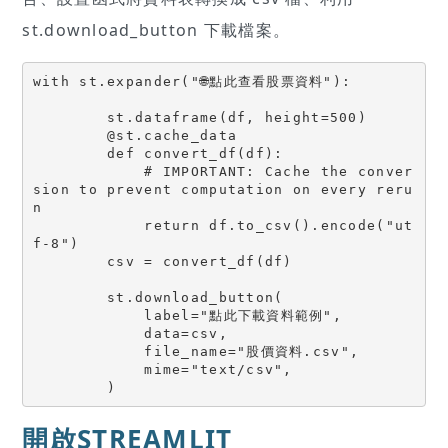
st.download_button 下載檔案。
with st.expander("🌐點此查看股票資料"):

        st.dataframe(df, height=500)

        @st.cache_data

        def convert_df(df):

            # IMPORTANT: Cache the conver
sion to prevent computation on every reru
n

            return df.to_csv().encode("ut
f-8")

        csv = convert_df(df)

        st.download_button(

            label="點此下載資料範例",

            data=csv,

            file_name="股價資料.csv",

            mime="text/csv",

        )
開啟STREAMLIT