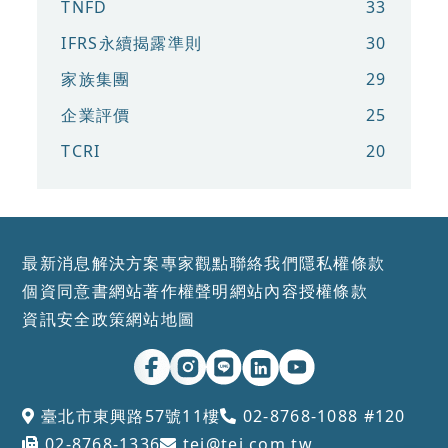
TNFD
33
IFRS永續揭露準則
30
家族集團
29
企業評價
25
TCRI
20
最新消息
解決方案
專家觀點
聯絡我們
隱私權條款
個資同意書
網站著作權聲明
網站內容授權條款
資訊安全政策
網站地圖
臺北市東興路57號11樓
02-8768-1088 #120
02-8768-1336
tej@tej.com.tw