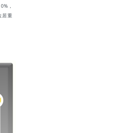
0%，
位居重