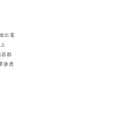
過輸出電
用上
機器都
季滲透