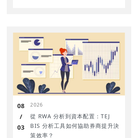
銷比重突圍。本文將深入解析聯米企
業如何一邊補上品質控管的疏漏，一
邊透過科技與綠色浪潮，在競爭激烈
的糧食戰場中發動品牌反攻。
2026
08
/
從 RWA 分析到資本配置：TEJ
BIS 分析工具如何協助券商提升決
03
策效率？