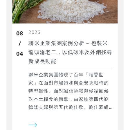
2026
08
/
聯米企業集團案例分析 – 包裝米
龍頭淪老二，以低碳米及外銷找尋
04
新成長動能
聯米企業集團體現了百年「稻香世
家」在面對市場飽和與食安挑戰時的
轉型韌性。面對誠信挑戰與極端氣候
對本土糧食的衝擊，由家族第四代劉
德隆夫婦與第五代劉佳欣、劉佳豪組
成的接班團隊，正積極推動「高價位
低碳米」等 ESG 策略，並試圖拉高外