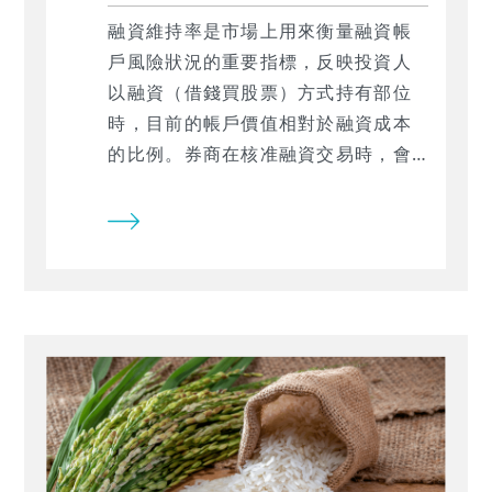
融資維持率是市場上用來衡量融資帳
戶風險狀況的重要指標，反映投資人
以融資（借錢買股票）方式持有部位
時，目前的帳戶價值相對於融資成本
的比例。券商在核准融資交易時，會
設定「融資維持率」作為追繳保證金
（Margin Call）的門檻：當股價下
跌、維持率隨之走低，一旦跌破門
檻，投資人須於限期內補繳保證金、
提供擔保品或減碼部位，否則券商有
權強制賣出持股（俗稱斷頭）。 融資
維持率怎麼看？可以如何查詢？本文
一次說明。