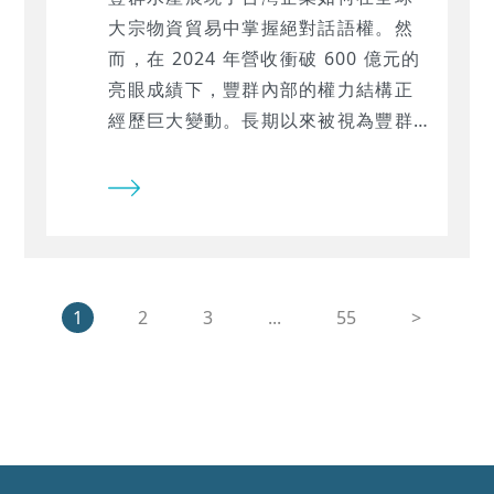
大宗物資貿易中掌握絕對話語權。然
而，在 2024 年營收衝破 600 億元的
亮眼成績下，豐群內部的權力結構正
經歷巨大變動。長期以來被視為豐群
集團（張國安家族）旗艦事業的豐群
水產，透過最新的控制鏈分析發現，
張宏嘉家族的實質影響力已大權旁
落，取而代之的是以「光陽工業（柯
勝峰家族）」為首的投資陣營。
1
2
3
...
55
>