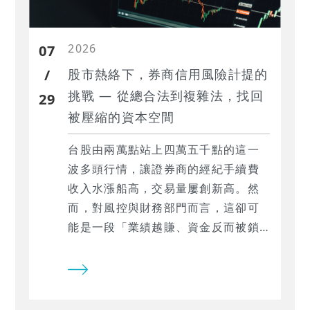
2026
07
/
股市熱絡下，券商信用風險計提的
挑戰 — 從總合法到複雜法，找回
29
被壓縮的資本空間
台股由兩萬點站上四萬五千點的這一
波多頭行情，讓證券商的經紀手續費
收入水漲船高，交易量屢創新高。然
而，對風控與財務部門而言，這卻可
能是一段「業績越賺、資金反而被鎖
死」的矛盾期間：受託買賣信用風險
約當金額隨成交量同步膨脹，資本適
足率（BIS）不升反降，甚至逼近法定
門檻。本文將以實際計算案例，說明