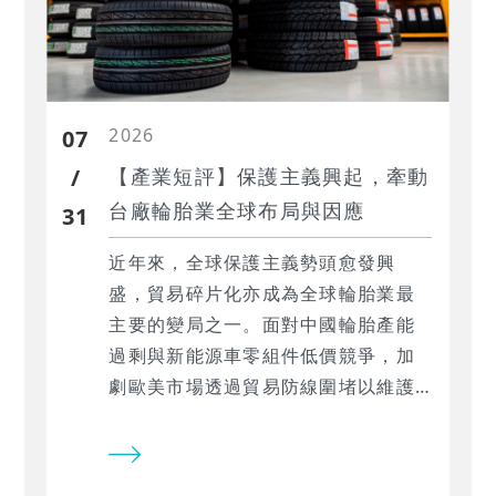
2026
07
/
【產業短評】保護主義興起，牽動
台廠輪胎業全球布局與因應
31
近年來，全球保護主義勢頭愈發興
盛，貿易碎片化亦成為全球輪胎業最
主要的變局之一。面對中國輪胎產能
過剩與新能源車零組件低價競爭，加
劇歐美市場透過貿易防線圍堵以維護
本國產業發展利益，也迫使台廠亟需
思考供應鏈布局是否需要進行新一輪
的調整。