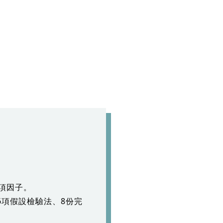
7項因子。
6項假設檢驗法、8份完
。