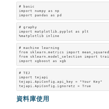
# basic

import numpy as np

import pandas as pd
# graphy

import matplotlib.pyplot as plt

%matplotlib inline
# machine learning

from sklearn.metrics import mean_squared
from sklearn.model_selection import trai
import xgboost as xgb
# TEJ

import tejapi

tejapi.ApiConfig.api_key = "Your Key"

tejapi.ApiConfig.ignoretz = True
資料庫使用