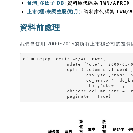
台灣_多因子 DB
: 資料庫代碼為
TWN/APRCM
上市(櫃)未調整股價(月)
: 資料庫代碼為
TWN/A
資料前處理
我們會使用 2000~2015的所有上市櫃公司的投資
df = tejapi.get('TWN/AFF_RAW',

                mdate={'gte': '2000-01-01', 'lte':'2015-12-31'},

                opts={'columns':['coid','mdate','pbr','per',

                      'div_yid','mom','str','ltr','profit','invest',

                      'dd_merton','dd_kmv','illiq','idiosyncratic',

                      'hhi','skew']},

                chinese_column_name = True,

                paginate = True)