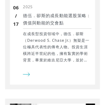
2025
06
/
德伍．卻斯的成長動能選股策略：
價值與動能的交會點
17
在成長型投資領域中，德伍．卻斯
（Derwood S. Chase Jr.）無疑是一
位極具代表性的傳奇人物。投資生涯
橫跨近半世紀的他，擁有紮實的學術
背景，畢業於維吉尼亞大學，並於
1954年取得哈佛大學企業管理碩士學
位。1958年創立大通投資顧問公司
（Chase Investment Counsel
Corporation），專注於管理公司退
休基金、信託基金與個人退休計畫，
並不涉足與銀行相關業務。在他的領