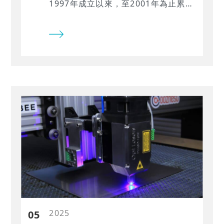
1997年成立以來，至2001年為止累積
報酬率高達49.27%，表現為同期標準
普爾500指數（S&P500）的兩倍以
上，並在各年度中皆穩定優於大盤。
羅斯曼的投資核心理念在於「於正確
時機買進並長期持有優質個股」。他
強調，選擇財務穩健、獲利穩定成長
的公司，並於適當價格買入後耐心持
有，無須頻繁調整持股，即可獲得長
期優異報酬。這種簡潔而堅定的投資
哲學，不僅體現出他的實務智慧，也
為本次策略回測提供了明確且具有歷
史驗證的依據。
2025
05