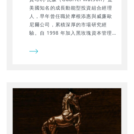
美國知名的成長動能型投資組合經理
人，早年曾任職於摩根添惠與威廉歐
尼爾公司，累積深厚的市場研究經
驗。自 1998 年加入黑玫瑰資本管理
公司後，他跳脫傳統價值投資窠臼，
發展出一套以「營收動能與股價強
勢」為核心的機械式選股方法 ——
「The Machine」，在資訊迅速變
動、資金輪動快速的環境中，成功捕
捉強勢股的主升段波動。 瓦森策略的
核心精神，在於鎖定具備高速營收成
長的企業，並要求其股價與成交量同
步展現強勢，反映基本面成長已獲市
場認同。這套方法曾在 1998 年至
1999 年期間成功選中 Netbank，僅
不到一年股價漲幅即超過 700%，奠