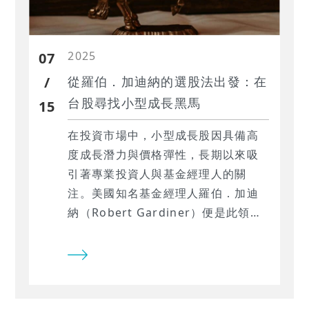
定其在動能投資領域的聲望。不同於
價值型投資的低估進場邏輯，瓦森的
2025
方法重視「成長中的企業」，並以數
07
據為依據進行全程量化操作，是一套
/
從羅伯．加迪納的選股法出發：在
風格明確、進出彈性且強調即時性的
台股尋找小型成長黑馬
15
投資系統。
在投資市場中，小型成長股因具備高
度成長潛力與價格彈性，長期以來吸
引著專業投資人與基金經理人的關
注。美國知名基金經理人羅伯．加迪
納（Robert Gardiner）便是此領域
中的代表人物。他以管理瓦薩屈微型
股基金（Wasatch Micro Cap
Fund）聞名，曾在2000年與2001年
美股震盪期間，依然交出超過三成與
近五成的年報酬率，表現遠勝大盤，