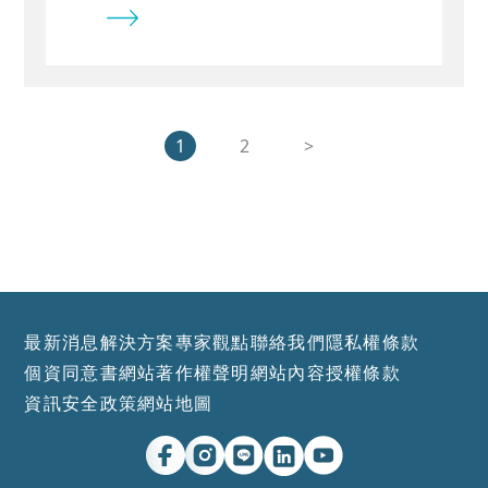
顯著領先 MSCI World Index，並獲
晨星五顆星與多項國際大獎肯定。其
另一代表作 AGF International
Value Fund 同樣展現卓越長線績
效，布蘭帝本人也曾蟬聯全球頂尖基
1
2
>
金經理人之首。
最新消息
解決方案
專家觀點
聯絡我們
隱私權條款
個資同意書
網站著作權聲明
網站內容授權條款
資訊安全政策
網站地圖