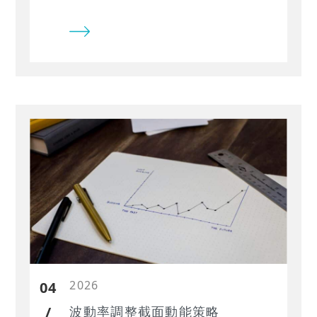
卻因劇烈波動而快速回吐；相對地，
另一檔僅上漲 10%，但走勢穩定且延
續性更高。傳統動能策略往往偏好前
者，卻忽略了風險差異，導致績效不
穩定甚至回撤放大。
2026
04
/
波動率調整截面動能策略