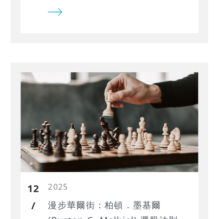
略專注於挑選那些被市場冷落、本益
比（P/E）與股價淨值比（P/B）低於
市場平均，但同時具備高殖利率保護
的「價值股」。 本文透過 TQuant
Lab 將大衛．卓曼的逆向投資法轉化
為可執行、可回測的量化條件，並以
台股市場作為實證對象，檢驗其長期
績效與風險表現。
2025
12
/
漫步華爾街：柏頓．墨基爾