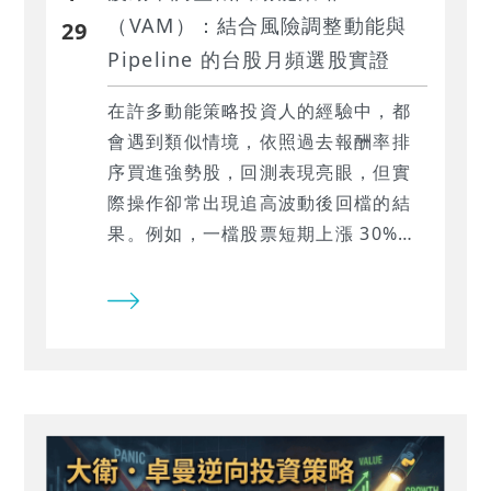
（VAM）：結合風險調整動能與
29
Pipeline 的台股月頻選股實證
在許多動能策略投資人的經驗中，都
會遇到類似情境，依照過去報酬率排
序買進強勢股，回測表現亮眼，但實
際操作卻常出現追高波動後回檔的結
果。例如，一檔股票短期上漲 30%，
卻因劇烈波動而快速回吐；相對地，
另一檔僅上漲 10%，但走勢穩定且延
續性更高。傳統動能策略往往偏好前
者，卻忽略了風險差異，導致績效不
穩定甚至回撤放大。