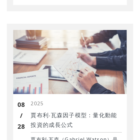
研究聚焦於賈利亞身為所羅門美邦資
深經理人的實務經驗，結合專業商業
記者的敏銳洞察，探討這套結合群眾
心理與嚴謹數據的選股方法。我們將
驗證這套策略如何將模糊的投資諺
語，轉化為具備高度紀律與重複性的
獲利模組。
2025
08
/
賈布利‧瓦森因子模型：量化動能
投資的成長公式
28
賈布利‧瓦森（Gabriel Watson）是