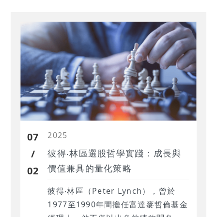
顯示其選股邏輯具備極強的抗震與增
長能力。
2025
07
/
彼得‧林區選股哲學實踐：成長與
價值兼具的量化策略
02
彼得‧林區（Peter Lynch），曾於
1977至1990年間擔任富達麥哲倫基金