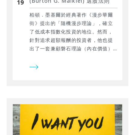
(Burton G. Malkiel) 選股法則
19
柏頓．墨基爾於經典著作《漫步華爾
街》提出的「隨機漫步理論」，確立
了低成本指數化投資的地位。然而，
針對追求超額報酬的投資者，他也提
出了一套兼顧磐石理論（內在價值）
與空中樓閣理論（群眾心理）的生存
指南，主張尋找「成長潛力被市場低
估」的標的。 本研究利用 TEJ 量化資
料庫與 TQuant Lab 回測系統，將這
套美股大師法則在地化，對接至現代
台股市場。我們將透過高品質數據驗
證，探討這套結合基本面與理性預期
的策略，在當前市場波動中是否具備
創造穩定超額報酬的實戰價值，並展
示數據驅動決策在風險控管上的優