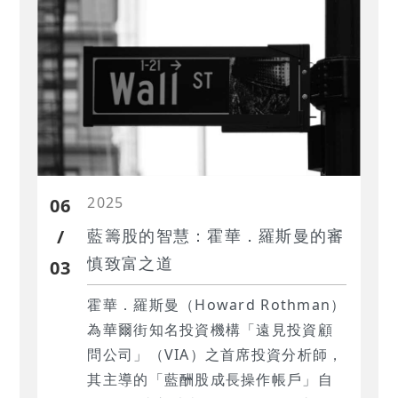
導下，公司至2001年已管理超過14億
美元資產，其旗下機構大型成長股組
合於1990至2001年間創下年化報酬率
16.38%的亮眼成績，顯著超越同期
S&P 500指數及Russell 1000
Growth指數。
2025
06
/
藍籌股的智慧：霍華．羅斯曼的審
慎致富之道
03
霍華．羅斯曼（Howard Rothman）
為華爾街知名投資機構「遠見投資顧
問公司」（VIA）之首席投資分析師，
其主導的「藍酬股成長操作帳戶」自