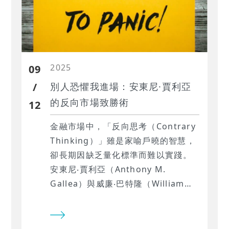
勢。
2025
09
/
別人恐懼我進場：安東尼·賈利亞
的反向市場致勝術
12
金融市場中，「反向思考（Contrary
Thinking）」雖是家喻戶曉的智慧，
卻長期因缺乏量化標準而難以實踐。
安東尼‧賈利亞（Anthony M.
Gallea）與威廉‧巴特隆（William
Patalon III）在《反向投資策略》一
書中，正式將「恐懼與貪婪」的觀察
具體化為可執行的量化選股模型。 本