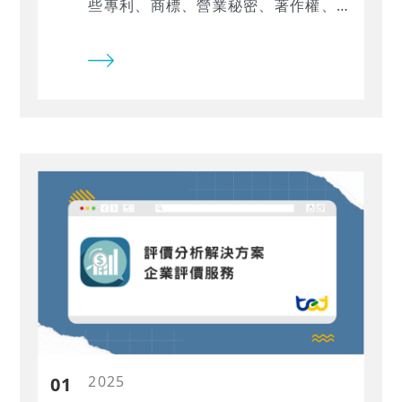
些專利、商標、營業秘密、著作權、
專門技術、客戶關係及軟體等可辨認
無形資產，對企業的重要性已不亞於
帳面上的有形資產。 然而，相較於有
形資產，無形資產具備非實體性與收
益不確定性，其價值衡量高度依賴現
金流歸屬辨認與經濟效益年限的專業
判斷。由於無形資產評價過程複雜，
若關鍵參數缺乏充足的數據佐證，報
告將難以說服利害關係人，進而為企
業帶來合規風險與財務損失。
2025
01