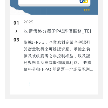
2025
01
/
收購價格分攤(PPA)評價服務_TEJ
03
依據IFRS 3，企業應對企業合併認列
與衡量取得之可辨認資產、承擔之負
債及被收購者之非控制權益，以及認
列與衡量商譽或廉價購買利益。 收購
價格分攤(PPA) 即是逐一辨認及認列
收購所取得各項資產及負債（包括未
反映於被收購企業財報的資產及負
債）之過程。 無論是可辨認淨資產公
允價值、商譽或廉價購買利益，都需
依據收購價格分攤評估結果入帳，因