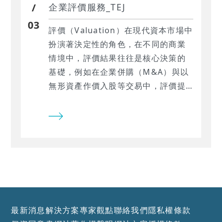
/
企業評價服務_TEJ
03
評價（Valuation）在現代資本市場中
扮演著決定性的角色，在不同的商業
情境中，評價結果往往是核心決策的
基礎，例如在企業併購（M&A）與以
無形資產作價入股等交易中，評價提
供了買賣雙方關於合理交易對價的參
考依據。 而在財務報導目的下，如收
購價格分攤（PPA）與資產減損測試
（Impairment Test）及金融資產以
公允價值表達等，為遵循國際財務報
導準則（IFRS）的必要參考資訊。評
價有助於降低交易雙方或財務報導者
與使用者之間資訊的落差，進而促使
最新消息
解決方案
專家觀點
聯絡我們
隱私權條款
資源在資本市場的運用效率。