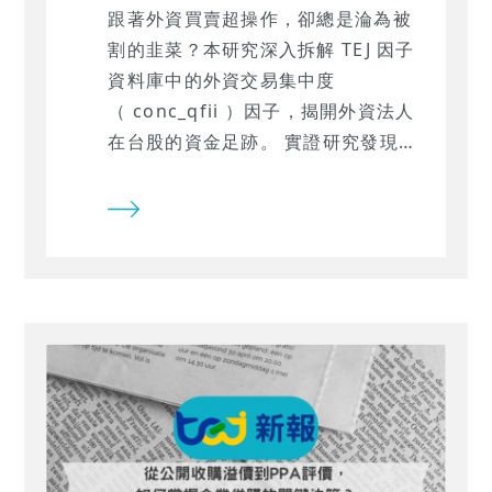
跟著外資買賣超操作，卻總是淪為被
割的韭菜？本研究深入拆解 TEJ 因子
資料庫中的外資交易集中度
（ conc_qfii ）因子，揭開外資法人
在台股的資金足跡。 實證研究發現，
外資訊號存在一個致命的「市值條件
性」 —— 它在大盤股與小盤股的預測
表現竟然 完全相反 ！想知道為什麼盲
目在全市場使用等權重配置會帶來災
難性的負報酬，而切換到「特定配置
藍圖」後， Mean IC 卻能立刻翻倍翻
紅嗎？