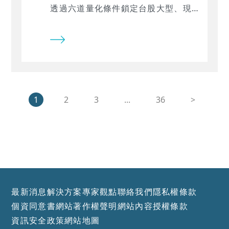
透過六道量化條件鎖定台股大型、現
金流充裕且估值合理的企業 。 經
TQuant Lab 實證，該策略年化報酬
率達 25.67%（優於大盤的 17.79%）
，且最大回撤與波動率雙雙低於大盤
。想知道這套策略如何在日常維持平
穩，卻又能在扣除系統風險後創造
1
2
3
...
36
>
11% 的超額 Alpha 嗎 ？
最新消息
解決方案
專家觀點
聯絡我們
隱私權條款
個資同意書
網站著作權聲明
網站內容授權條款
資訊安全政策
網站地圖