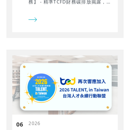
務】 - 精準TCFD財務碳排放揭露，強
化 IFRS S2 合規能力…
2026
06