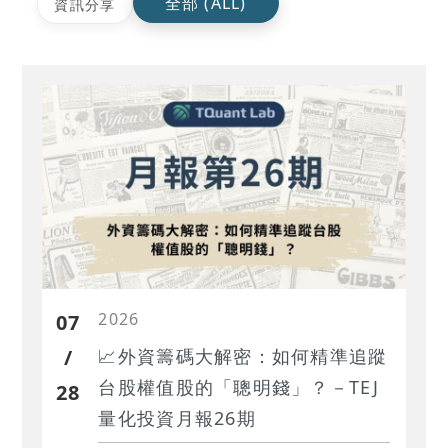
全部 (ALL)
資訊分享
2026
07
/
📈外資籌碼大解密：如何精準追蹤
台股權值股的「聰明錢」？－TEJ
28
量化投資月報26期