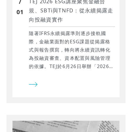
/
TEJ 2026 ESG講座聚焦金融合
規、SBTi與TNFD：從永續揭露走
01
向投融資實作
隨著IFRS永續揭露準則逐步接軌國
際，金融業面對的ESG課題從揭露格
式與報告撰寫，轉向將永續資訊轉化
為投融資審查、資本配置與風險管理
的依據。TEJ於6月26日舉辦「2026
ESG講座：金融合規全導航—接軌永
續新準則與投融資實作重點」，邀集
主管機關、與業界永續專家，從監理
趨勢、永續資金辨識、SBTi氣候轉型
到TNFD自然風險數據應用，協助金融
機構掌握永續合規與投融資實務的關
鍵方向。