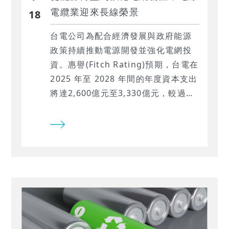
電纜業迎來長線榮景
18
台電公司為配合經濟發展與政府能源
政策持續推動電源開發並強化電網投
資。惠譽(Fitch Rating)預期，台電在
2025 年至 2028 年間的年度資本支出
將達2,600億元至3,330億元，較過去
四年平均支出（1,647 億元）大幅成
長。資本支出增加的主因在於天然氣
發電廠與離岸風場的建設，以及電網
韌性強化工程。龐大的資本投入預期
將顯著帶動相關產業訂單與營收成
長，其中電線電纜業為最大受惠者之
一。