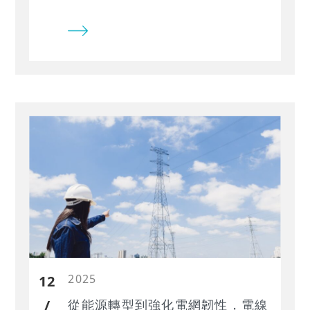
美關稅提前拉貨效益消退後，台灣IC
設計產業的危機與轉機…
2025
12
/
從能源轉型到強化電網韌性，電線