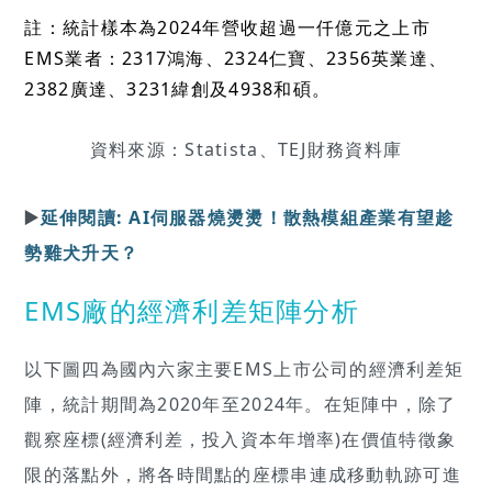
註：統計樣本為2024年營收超過一仟億元之上市
EMS業者：2317鴻海、2324仁寶、2356英業達、
2382廣達、3231緯創及4938和碩。
資料來源：Statista、TEJ財務資料庫
▶️
延伸閱讀: AI伺服器燒燙燙！散熱模組產業有望趁
勢雞犬升天？
EMS廠的經濟利差矩陣分析
以下圖四為國內六家主要EMS上市公司的經濟利差矩
陣，統計期間為2020年至2024年。在矩陣中，除了
觀察座標(經濟利差，投入資本年增率)在價值特徵象
限的落點外，將各時間點的座標串連成移動軌跡可進