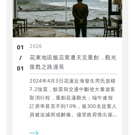
求。
2026
01
/
花東地區飯店業遭天災重創，觀光
復甦之路漫長
01
2024年4月3日花蓮近海發生芮氏規模
7.2強震，餘震與交通中斷使大量遊客
取消行程，重創花蓮觀光；端午連假
訂房率甚至不到10%，逾300名從業人
員被迫減班或解僱。儘管政府推出振
興政策，但受災區重建仍需時間，飯
店業與觀光業復甦不易。本文將分析