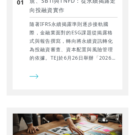
規、SBTi與TNFD：從永續揭露走
01
向投融資實作
隨著IFRS永續揭露準則逐步接軌國
際，金融業面對的ESG課題從揭露格
式與報告撰寫，轉向將永續資訊轉化
為投融資審查、資本配置與風險管理
的依據。TEJ於6月26日舉辦「2026
ESG講座：金融合規全導航—接軌永
續新準則與投融資實作重點」，邀集
主管機關、與業界永續專家，從監理
趨勢、永續資金辨識、SBTi氣候轉型
到TNFD自然風險數據應用，協助金融
機構掌握永續合規與投融資實務的關
鍵方向。