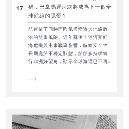
禍，巴拿馬運河或將成為下一個全
17
球航線的隱憂？
航運業正同時面臨氣候變遷與地緣政
治的雙重風險。近年蘇伊士運河受紅
海危機與中東戰事影響，航線安全性
長期處於不穩定狀態，船舶多持續繞
行非洲好望角，顯示全球海運已不再
只是運力與貨量的供需問題，而是逐
步被地緣政治與氣候變遷所重塑。航
運業的另一風險已在中美洲悄悄升
溫，巴拿馬運河或將成為下一個影響
全球航線的隱憂。