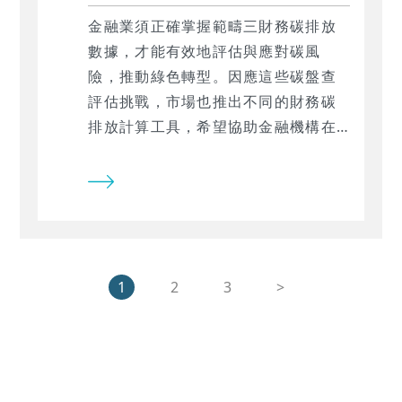
金融業須正確掌握範疇三財務碳排放
數據，才能有效地評估與應對碳風
險，推動綠色轉型。因應這些碳盤查
評估挑戰，市場也推出不同的財務碳
排放計算工具，希望協助金融機構在
合規與永續管理之間找到平衡。 本文
將概述集保財務碳排放計算機的功
能，並比較TEJ TCFD投融資組合碳管
理系統的服務差異為何，協助金融業
夥伴挑選合適工具，精準掌握投融資
碳排放。
1
2
3
>