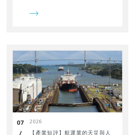
與長期競爭力的關鍵。本文解析企業
如何透過減碳、供應鏈議合與氣候風
險管理，把永續壓力轉化為成長紅
利。
2026
07
/
【產業短評】航運業的天災與人