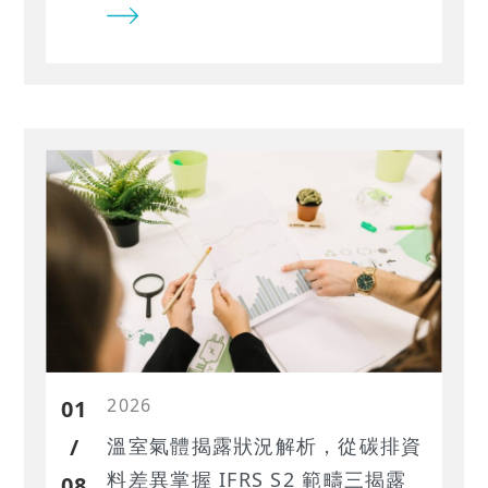
式揭露範疇三排放、強化氣候風險管
理與投融資決策，為後續接軌國際揭
露要求提前布局。
2026
01
/
溫室氣體揭露狀況解析，從碳排資
料差異掌握 IFRS S2 範疇三揭露
08