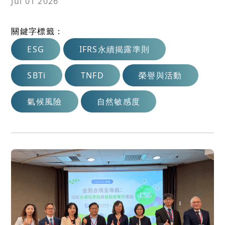
Jul 01 2026
關鍵字標籤：
ESG
IFRS永續揭露準則
SBTi
TNFD
榮譽與活動
氣候風險
自然敏感度