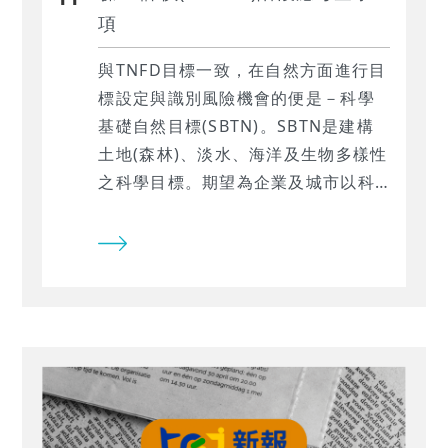
項
與TNFD目標一致，在自然方面進行目
標設定與識別風險機會的便是－科學
基礎自然目標(SBTN)。SBTN是建構
土地(森林)、淡水、海洋及生物多樣性
之科學目標。期望為企業及城市以科
學方式實現淨零目標，並共同保護大
氣、淡水、海洋、陸地及生物多樣
性，最終達到與自然和平共處的終極
目標。 本研究以南亞科(2408)及台灣
大(3045) 2023年TNFD報告書為例，
檢視兩報告書中於定位(L)、評估(E)階
段中的揭露情況達成哪些步驟，以及
TEJ可協助報告編撰者或金融機構在評
估投資或放款時，如何減少其蒐集與