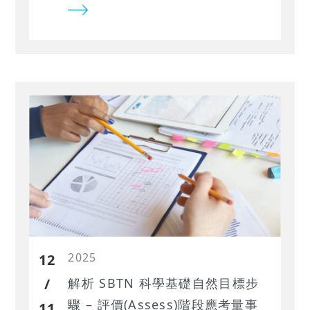
（Prioritize）在評估哪些事項、如何
對應 TNFD LEAP 的評價（Assess,
A）階段，並以台灣大（3045）與南
亞科（2408）2023 年 TNFD 報告書
為例檢視揭露做法，最後分析 TEJ 如
何協助報告編撰者與金融機構在投融
資評估上降低資料蒐集與處理成本。
2025
12
/
解析 SBTN 科學基礎自然目標步
驟 – 評價(Assess)階段應考量事
11