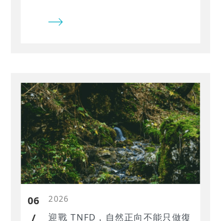
ESG講座：金融合規全導航—接軌永
續新準則與投融資實作重點」，邀集
主管機關、與業界永續專家，從監理
趨勢、永續資金辨識、SBTi氣候轉型
到TNFD自然風險數據應用，協助金融
機構掌握永續合規與投融資實務的關
鍵方向。
2026
06
/
迎戰 TNFD，自然正向不能只做復