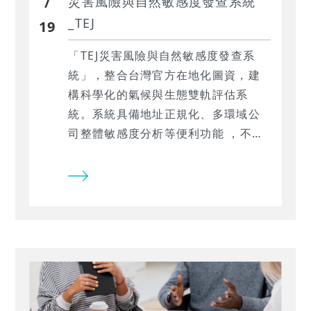
/
災害風險與自然敏感度發查系統
_TEJ
19
「TEJ災害風險與自然敏感度發查系
統」，整合台灣官方在地化圖資，建
構科學化的氣候與生態雙軌評估系
統。系統具備地址正規化、多環域公
司整體敏感度分析等便利功能 ，不僅
能大幅消除風控部門在資料清洗與定
位上的勞務成本，更能將抽象的環境
變遷資訊，轉為可驗證的量化風險指
標，轉為對接財務模型的量化風險指
標，進而在氣候與自然的複雜環境
中，穩健建構長遠的永續財務韌性。