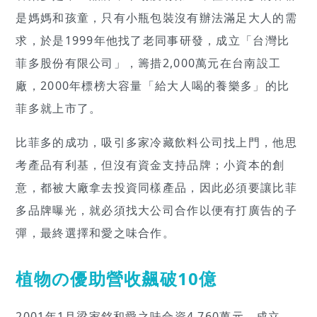
是媽媽和孩童，只有小瓶包裝沒有辦法滿足大人的需
求，於是1999年他找了老同事研發，成立「台灣比
菲多股份有限公司」，籌措2,000萬元在台南設工
廠，2000年標榜大容量「給大人喝的養樂多」的比
菲多就上市了。
比菲多的成功，吸引多家冷藏飲料公司找上門，他思
考產品有利基，但沒有資金支持品牌；小資本的創
意，都被大廠拿去投資同樣產品，因此必須要讓比菲
多品牌曝光，就必須找大公司合作以便有打廣告的子
彈，最終選擇和愛之味合作。
植物の優助營收飆破10億
2001年1月梁家銘和愛之味合資4,760萬元，成立