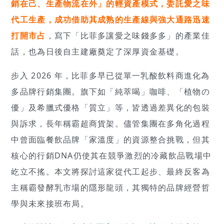
銷在己、生產物流在外」的輕資產模式，委託愛之味
代工生產，成功借助其成熟的生產線與強大通路迅速
打開市占
，寫下「比菲多讓愛之味錢多多」的產業佳
話，也為日後自主建廠奠定了深厚資金基礎。
步入 2026 年，比菲多早已從單一乳酸飲料商進化為
多品牌行銷集團。旗下如「純萃喝」咖啡、「植物の
優」及希臘式優格「質立」等，皆透過差異化的包裝
與訴求，長年稱霸超商貨架。儘管集團在多角化過程
中曾面臨餐飲品牌「家溫度」的資源整合挑戰，但其
核心的行銷DNA仍使其在競爭激烈的冷藏飲品戰場中
屹立不搖。本文將探討這家從代工起步、最終反客為
主稱霸發酵乳市場的隱形龍頭，其獨特的品牌經營哲
學與未來接班布局。