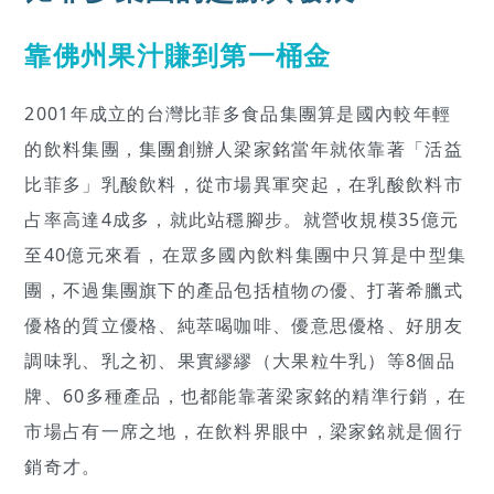
靠佛州果汁賺到第一桶金
2001年成立的台灣比菲多食品集團算是國內較年輕
的飲料集團，集團創辦人梁家銘當年就依靠著「活益
比菲多」乳酸飲料，從市場異軍突起，在乳酸飲料市
占率高達4成多，就此站穩腳步。就營收規模35億元
至40億元來看，在眾多國內飲料集團中只算是中型集
團，不過集團旗下的產品包括植物の優、打著希臘式
優格的質立優格、純萃喝咖啡、優意思優格、好朋友
調味乳、乳之初、果實繆繆（大果粒牛乳）等8個品
牌、60多種產品，也都能靠著梁家銘的精準行銷，在
市場占有一席之地，在飲料界眼中，梁家銘就是個行
銷奇才。