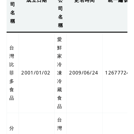
成立日期
公
更名時間
統一編號
司
司
名
名
稱
稱
愛
台
鮮
灣
家
比
冷
菲
2001/01/02
凍
2009/06/24
12677724
多
冷
食
藏
品
食
品
台
分
灣