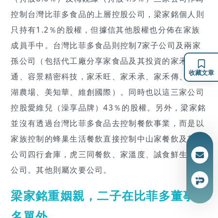
控制台灣比菲多食品的上層控股公司，梁家銘個人則
只持有1.2％的股權，但據信其他股權也分佈在家族
成員手中。台灣比菲多食品則控制7家子公司及兩家
孫公司（包括代工廠分享家食品及其投資的家禾流
收藏文章
通、容景精密科技，家禾旺、家禾承、家禾傳、灣裡
湖農場、美知華、維創國際）。同時也以這三家公司
控股愛維兒（澡享品牌）43％的股權。另外，梁家銘
並沒有透過台灣比菲多食品去控制餐飲事業，而是以
家族控制的蜂巢生活餐飲直接控制中山家餐飲及其子
公司四行倉庫，虎三同餐飲、家溫度、誠食鮮生5家
公司。其他則屬次要公司。
梁家銘重姻親，二子在比菲多董事
名單外