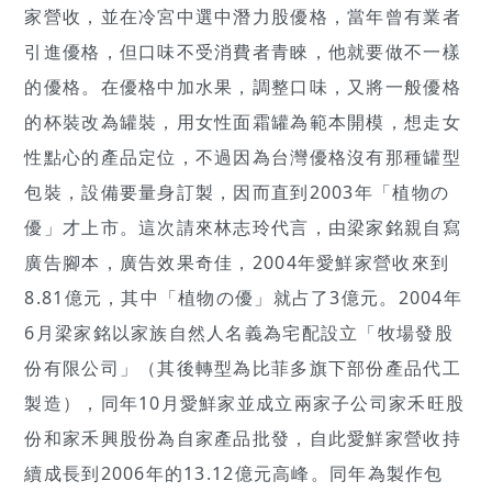
家營收，並在冷宮中選中潛力股優格，當年曾有業者
引進優格，但口味不受消費者青睞，他就要做不一樣
的優格。在優格中加水果，調整口味，又將一般優格
的杯裝改為罐裝，用女性面霜罐為範本開模，想走女
性點心的產品定位，不過因為台灣優格沒有那種罐型
包裝，設備要量身訂製，因而直到2003年「植物の
優」才上市。這次請來林志玲代言，由梁家銘親自寫
廣告腳本，廣告效果奇佳，2004年愛鮮家營收來到
8.81億元，其中「植物の優」就占了3億元。2004年
6月梁家銘以家族自然人名義為宅配設立「牧場發股
份有限公司」（其後轉型為比菲多旗下部份產品代工
製造），同年10月愛鮮家並成立兩家子公司家禾旺股
份和家禾興股份為自家產品批發，自此愛鮮家營收持
續成長到2006年的13.12億元高峰。同年為製作包