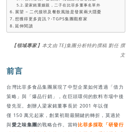
梁家銘重姻親，二子在比菲多董事名單外
展望 – 二代接班及餐飲風險是發展兩大隱憂
想獲得更多資訊？-TGPS集團觀察家
延伸閱讀
【領域專家】
本文由 TEJ集團分析特約撰稿 劉任 撰
文
前言
台灣比菲多食品集團展現了中型企業如何透過「借力
策略」與「爆品行銷」，在巨頭環伺的飲料市場中後
發先至。創辦人梁家銘董事長於 2001 年以僅
僅 150 萬元起家，創業初期最關鍵的轉折，莫過於
與
愛之味集團
的戰略合作。當時
比菲多採取「研發行