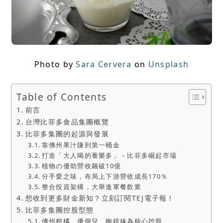
Photo by
Sara Cervera
on
Unsplash
Table of Contents
前言
台灣比菲多食品集團概覽
比菲多集團的起源與發展
靠佛州果汁賺到第一桶金
打造「大人喝的養樂多」－比菲多崛起市場
植物の優助營收飆破10億
分手愛之味，布局上下游營收成長170％
整合投資架構，大舉進軍餐飲業
想收到更多財金新知？立刻訂閱TEJ電子報！
比菲多集團控股型態
佛州柑橘、優個兒、梅鏡緣為核心控股