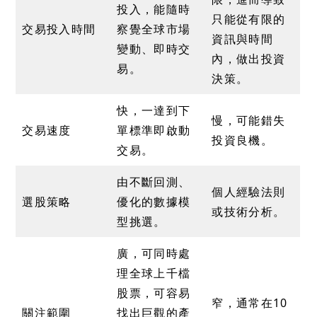
投入，能隨時
只能從有限的
交易投入時間
察覺全球市場
資訊與時間
變動、即時交
內，做出投資
易。
決策。
快，一達到下
慢，可能錯失
交易速度
單標準即啟動
投資良機。
交易。
由不斷回測、
個人經驗法則
選股策略
優化的數據模
或技術分析。
型挑選。
廣，可同時處
理全球上千檔
股票，可容易
窄，通常在10
關注範圍
找出巨觀的產