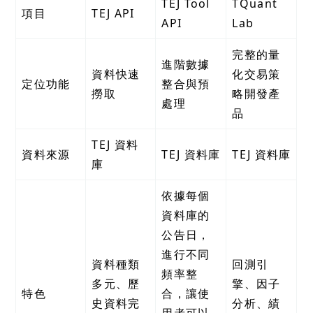
TEJ Tool
TQuant
項目
TEJ API
API
Lab
完整的量
進階數據
資料快速
化交易策
定位功能
整合與預
撈取
略開發產
處理
品
TEJ 資料
資料來源
TEJ 資料庫
TEJ 資料庫
庫
依據每個
資料庫的
公告日，
進行不同
資料種類
回測引
頻率整
多元、歷
擎、因子
特色
合，讓使
史資料完
分析、績
用者可以