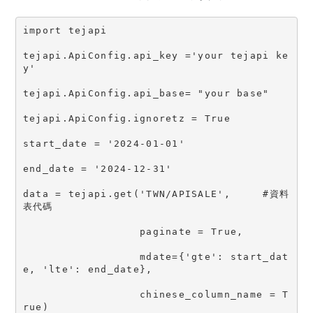
import tejapi
tejapi.ApiConfig.api_key ='your tejapi ke
y'
tejapi.ApiConfig.api_base= "your base"
tejapi.ApiConfig.ignoretz = True
start_date = '2024-01-01'
end_date = '2024-12-31'
data = tejapi.get('TWN/APISALE',     #資料
表代碼
                  paginate = True,
                  mdate={'gte': start_dat
e, 'lte': end_date},
                  chinese_column_name = T
rue)