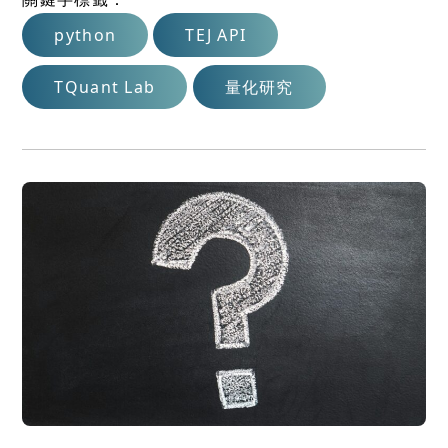
python
TEJ API
TQuant Lab
量化研究