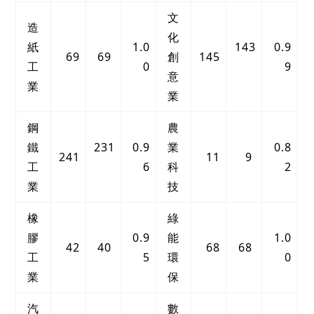
文
造
化
紙
1.0
143
0.9
69
69
創
145
工
0
9
意
業
業
鋼
農
鐵
231
0.9
業
0.8
241
11
9
工
6
科
2
業
技
橡
綠
膠
0.9
能
1.0
42
40
68
68
工
5
環
0
業
保
汽
數