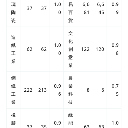
璃
1.0
易
6,6
6,6
0.9
37
37
陶
0
百
81
45
9
瓷
貨
文
造
化
紙
1.0
0.9
62
62
創
122
120
工
0
8
意
業
業
鋼
農
鐵
0.9
業
0.7
222
213
8
6
工
6
科
5
業
技
橡
綠
膠
0.9
能
1.0
37
35
63
63