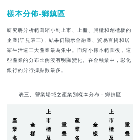
樣本分佈-鄉鎮區
研究將分析範圍縮小到上市、上櫃、興櫃和創櫃板的
企業(詳見表三)，結果仍顯示金融業、貿易百貨和居
家生活這三大產業最為集中。而縮小樣本範圍後，這
些產業的分布比例沒有明顯變化。在金融業中，彰化
銀行的分行據點數最多。
表三、營業場域之產業別樣本分布－鄉鎮區
上
上
產
市
產
市
全
重
全
重
業
櫃
業
櫃
樣
疊
樣
疊
名
及
名
及