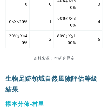
40%≦X<6
0
0
3
0%
60%≦X<8
0<X<20%
1
4
0%
20%≦X<4
80%≦X≦1
2
5
0%
00%
資料來源：本研究界定
生物足跡領域自然風險評估等級
結果
樣本分佈-村里