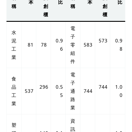
本
比
本
比
稱
創
稱
創
櫃
櫃
電
水
子
泥
0.9
573
0.9
81
78
零
583
工
6
8
組
業
件
電
食
子
品
296
0.5
744
1.0
537
通
744
工
5
0
路
業
業
資
塑
訊