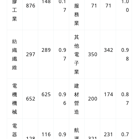
膠
148
0.1
1.0
876
服
71
71
工
7
0
務
業
業
其
紡
他
織
289
0.9
342
0.9
297
電
350
纖
7
8
子
維
業
電
建
機
625
0.9
材
174
0.8
652
200
機
6
營
7
械
造
電
航
器
116
0.9
231
0.7
128
運
321