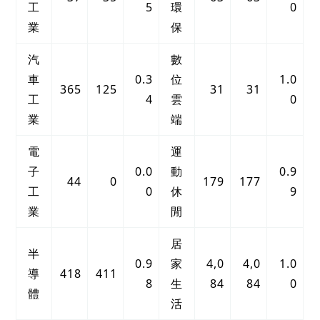
工
5
環
0
業
保
汽
數
車
0.3
位
1.0
365
125
31
31
工
4
雲
0
業
端
電
運
子
0.0
動
0.9
44
0
179
177
工
0
休
9
業
閒
居
半
0.9
家
4,0
4,0
1.0
導
418
411
8
生
84
84
0
體
活