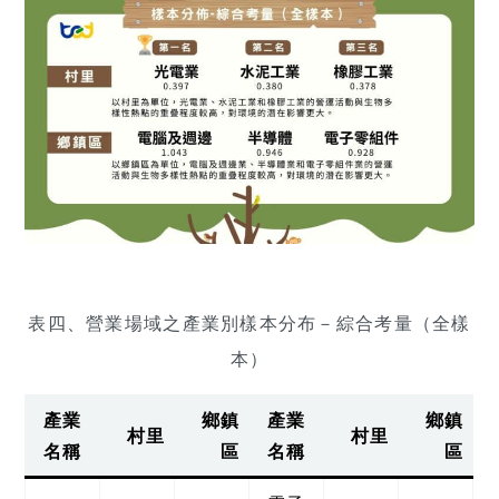
表四、營業場域之產業別樣本分布－綜合考量（全樣
本）
產業
鄉鎮
產業
鄉鎮
村里
村里
名稱
區
名稱
區