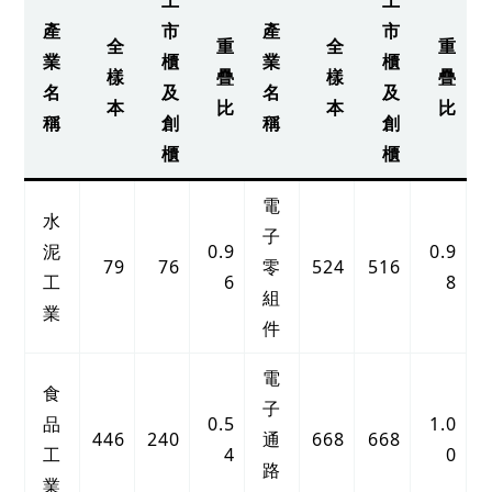
產
市
產
市
全
重
全
重
業
櫃
業
櫃
樣
疊
樣
疊
名
及
名
及
本
比
本
比
稱
創
稱
創
櫃
櫃
電
水
子
泥
0.9
0.9
79
76
零
524
516
工
6
8
組
業
件
電
食
子
品
0.5
1.0
446
240
通
668
668
工
4
0
路
業