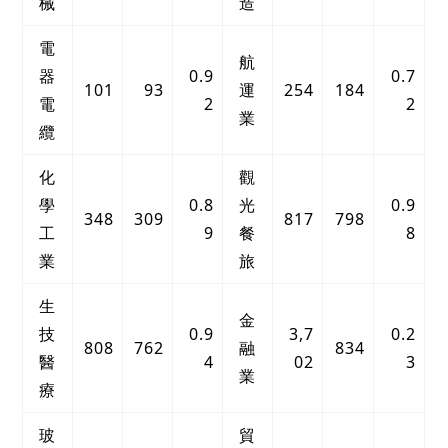
械
造
電
航
器
0.9
0.7
101
93
運
254
184
電
2
2
業
纜
化
觀
學
0.8
光
0.9
348
309
817
798
工
9
餐
8
業
旅
生
金
技
0.9
3,7
0.2
808
762
融
834
醫
4
02
3
業
療
玻
貿