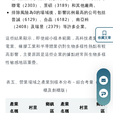
聯電（2303）、景碩（3189）和其他廠商。
排除風險為0的場域後，影響比例最高的公司包括
普誠（6129）、合晶（6182）、南亞科
（2408）及瑞昱（2379）等許多企業。
這些結果顯示，即使縮小樣本範圍，高科技產業如光
收藏文章
電業、橡膠工業和半導體業仍對生物多樣性熱點有較
高影響，主要原因是這些企業的據點經常與生物多樣
性敏感地區重疊。
表五、營業場域之產業別樣本分布－綜合考量（上市
櫃及創櫃版）
產業
鄉鎮
產業
鄉鎮
村里
村里
名稱
區
名稱
區