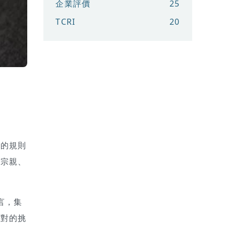
企業評價
25
TCRI
20
屬的規則
、宗親、
言，集
面對的挑