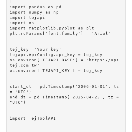
]

import pandas as pd

import numpy as np

import tejapi

import os

import matplotlib.pyplot as plt

plt.rcParams['font.family'] = 'Arial'

tej_key ='Your key'

tejapi.ApiConfig.api_key = tej_key

os.environ['TEJAPI_BASE'] = "https://api.
tej.com.tw"

os.environ['TEJAPI_KEY'] = tej_key

start_dt = pd.Timestamp('2006-01-01', tz 
= 'UTC')

end_dt = pd.Timestamp('2025-04-23', tz = 
"UTC")

import TejToolAPI
