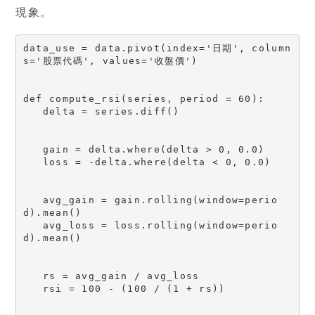
現象。
data_use = data.pivot(index='日期', column
s='股票代碼', values='收盤價')

def compute_rsi(series, period = 60):

   delta = series.diff()

   gain = delta.where(delta > 0, 0.0)

   loss = -delta.where(delta < 0, 0.0)

   avg_gain = gain.rolling(window=perio
d).mean()

   avg_loss = loss.rolling(window=perio
d).mean()

   rs = avg_gain / avg_loss

   rsi = 100 - (100 / (1 + rs))
