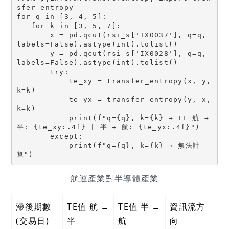
sfer_entropy

for q in [3, 4, 5]:

   for k in [3, 5, 7]:

       x = pd.qcut(rsi_s['IX0037'], q=q, 
labels=False).astype(int).tolist()

       y = pd.qcut(rsi_s['IX0028'], q=q, 
labels=False).astype(int).tolist()

       try:

           te_xy = transfer_entropy(x, y, 
k=k)

           te_yx = transfer_entropy(y, x, 
k=k)

           print(f"q={q}, k={k} → TE 航 → 
半: {te_xy:.4f} | 半 → 航: {te_yx:.4f}")

       except:

           print(f"q={q}, k={k} → 無法計
算")
航運產業對半導體產業
滯後期數
TE值 航 →
TE值 半 →
資訊流方
(交易日)
半
航
向