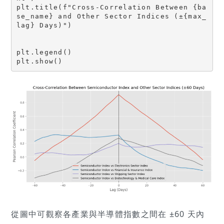
plt.title(f"Cross-Correlation Between {ba
se_name} and Other Sector Indices (±{max_
lag} Days)")

plt.legend()

plt.show()
從圖中可觀察各產業與半導體指數之間在 ±60 天內