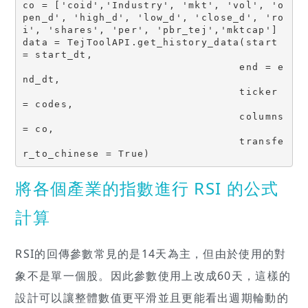
co = ['coid','Industry', 'mkt', 'vol', 'o
pen_d', 'high_d', 'low_d', 'close_d', 'ro
i', 'shares', 'per', 'pbr_tej','mktcap']

data = TejToolAPI.get_history_data(start 
= start_dt,

                                  end = e
nd_dt,

                                  ticker 
= codes,

                                  columns 
= co,

                                  transfe
r_to_chinese = True)
將各個產業的指數進行 RSI 的公式
計算
RSI的回傳參數常見的是14天為主，但由於使用的對
象不是單一個股。因此參數使用上改成60天，這樣的
設計可以讓整體數值更平滑並且更能看出週期輪動的