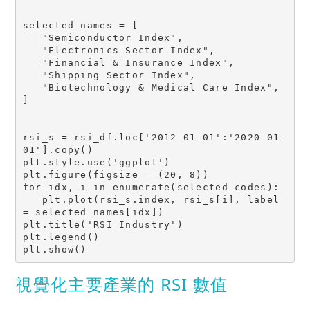
selected_names = [

   "Semiconductor Index",

   "Electronics Sector Index",

   "Financial & Insurance Index",

   "Shipping Sector Index",

   "Biotechnology & Medical Care Index",

]

rsi_s = rsi_df.loc['2012-01-01':'2020-01-
01'].copy()

plt.style.use('ggplot')

plt.figure(figsize = (20, 8))

for idx, i in enumerate(selected_codes):

   plt.plot(rsi_s.index, rsi_s[i], label 
= selected_names[idx])

plt.title('RSI Industry')

plt.legend()

視覺化主要產業的 RSI 數值