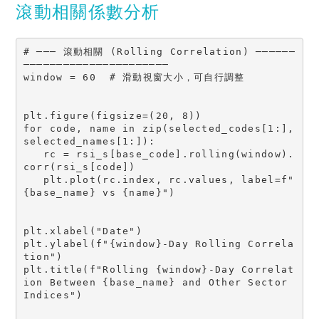
滾動相關係數分析
# ─── 滾動相關 (Rolling Correlation) ──────
──────────────────────

window = 60  # 滑動視窗大小，可自行調整

plt.figure(figsize=(20, 8))

for code, name in zip(selected_codes[1:], 
selected_names[1:]):

   rc = rsi_s[base_code].rolling(window).
corr(rsi_s[code])

   plt.plot(rc.index, rc.values, label=f"
{base_name} vs {name}")

plt.xlabel("Date")

plt.ylabel(f"{window}-Day Rolling Correla
tion")

plt.title(f"Rolling {window}-Day Correlat
ion Between {base_name} and Other Sector 
Indices")
