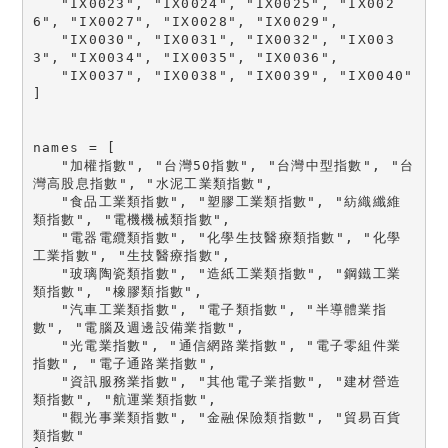
   "IX0023", "IX0024", "IX0025", "IX002
6", "IX0027", "IX0028", "IX0029",

   "IX0030", "IX0031", "IX0032", "IX003
3", "IX0034", "IX0035", "IX0036",

   "IX0037", "IX0038", "IX0039", "IX0040"

]

names = [

   "加權指數", "台灣50指數", "台灣中型指數", "台
灣高股息指數", "水泥工業類指數",

   "食品工業類指數", "塑膠工業類指數", "紡織纖維
類指數", "電機機械類指數",

   "電器電纜類指數", "化學生技醫療類指數", "化學
工業指數", "生技醫療指數",

   "玻璃陶瓷類指數", "造紙工業類指數", "鋼鐵工業
類指數", "橡膠類指數",

   "汽車工業類指數", "電子類指數", "半導體業指
數", "電腦及週邊設備業指數",

   "光電業指數", "通信網路業指數", "電子零組件業
指數", "電子通路業指數",

   "資訊服務業指數", "其他電子業指數", "建材營造
類指數", "航運業類指數",

   "觀光事業類指數", "金融保險類指數", "貿易百貨
類指數"
