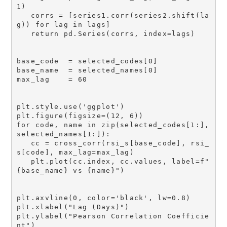
1)

   corrs = [series1.corr(series2.shift(la
g)) for lag in lags]

   return pd.Series(corrs, index=lags)

base_code  = selected_codes[0]

base_name  = selected_names[0]

max_lag    = 60

plt.style.use('ggplot')

plt.figure(figsize=(12, 6))

for code, name in zip(selected_codes[1:], 
selected_names[1:]):

   cc = cross_corr(rsi_s[base_code], rsi_
s[code], max_lag=max_lag)

   plt.plot(cc.index, cc.values, label=f"
{base_name} vs {name}")

plt.axvline(0, color='black', lw=0.8)

plt.xlabel("Lag (Days)")

plt.ylabel("Pearson Correlation Coefficie
nt")
