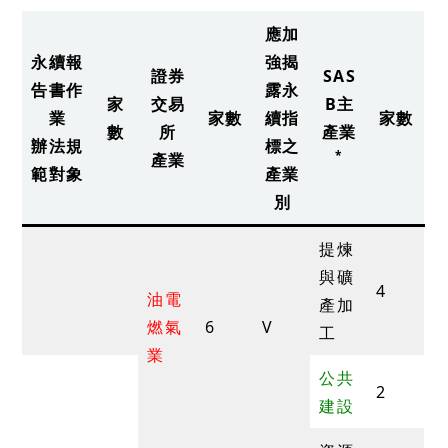
應加
永續報
強揭
證券
SAS
告書作
露永
家
交易
B主
業
家數
續指
家數
數
所
產業
辦法規
標之
*
產業
範對象
產業
別
提煉
與礦
4
油電
產加
燃氣
6
V
工
業
公共
2
建設