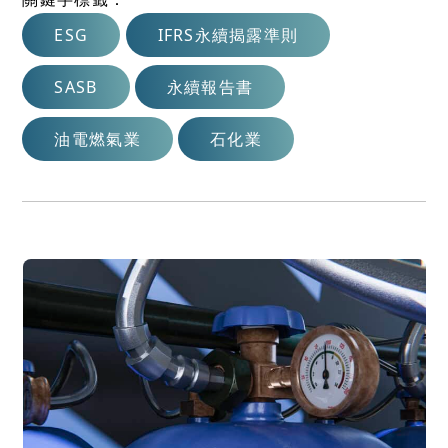
ESG
IFRS永續揭露準則
SASB
永續報告書
油電燃氣業
石化業