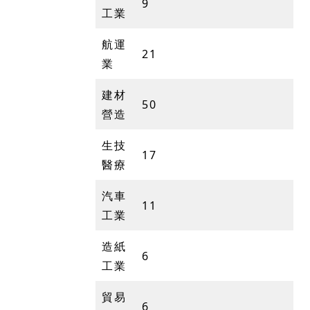
9
工業
航運
21
業
建材
50
營造
生技
17
醫療
汽車
11
工業
造紙
6
工業
貿易
6