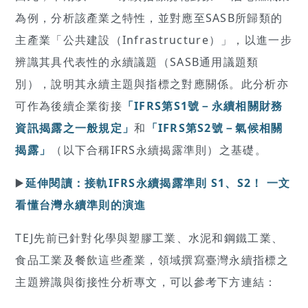
為例，分析該產業之特性，並對應至SASB所歸類的
主產業「公共建設（Infrastructure）」，以進一步
辨識其具代表性的永續議題（SASB通用議題類
別），說明其永續主題與指標之對應關係。此分析亦
可作為後續企業銜接
「IFRS第S1號－永續相關財務
資訊揭露之一般規定」
和
「IFRS第S2號－氣候相關
揭露」
（以下合稱IFRS永續揭露準則）之基礎。
▶️
延伸閱讀：接軌IFRS永續揭露準則 S1、S2！ 一文
看懂台灣永續準則的演進
TEJ先前已針對化學與塑膠工業、水泥和鋼鐵工業、
食品工業及餐飲這些產業，領域撰寫臺灣永續指標之
主題辨識與銜接性分析專文，可以參考下方連結：