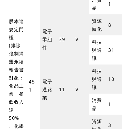
消費
1
品
資源
股本達
8
轉化
規定門
電子
檻
零組
39
V
科技
(排除
件
與通
31
強制揭
訊
露永續
報告書
科技
對象：
與通
10
電子
45
食品工
訊
通路
11
V
1
業、餐
業
消費
飲收入
1
品
達
50%
資源
3
、化學