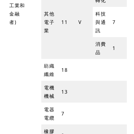
轉化
工業和
金融
其他
科技
者)
電子
11
V
與通
7
業
訊
消費
1
品
紡織
18
纖維
電機
13
機械
電器
7
電纜
橡膠