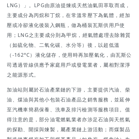
LNG）」。LPG由原油提煉或天然油氣田萃取而成，
主要成分為丙烷和丁烷，在常溫常壓下為氣體，經加
壓或冷卻液化後裝入鋼瓶，做為桶裝瓦斯供用戶使
用；LNG之主要成分則為甲烷，經氣體處理去除雜質
（如硫化物、二氧化碳、水分等）後，以超低溫
（-162°C）液化儲存，使用時再加壓氣化，由瓦斯公
司透過管線供應予家庭用戶或發電業者，屬相對潔淨
之能源形式。
加油站則屬於石油產業鏈的下游，主要提供汽油、柴
油、煤油與其他小包裝石油產品之銷售服務，並延伸
至汽機車簡易保養、洗車及排污檢測等服務項目。值
得注意的是，部分油電燃氣業者亦涉足石油與天然氣
的探勘、開採與煉製，屬產業鏈上游活動；而煤製品