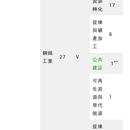
資源
17
轉化
提煉
與礦
8
產加
工
鋼鐵
27
V
公共
工業
**
1
建設
可再
生資
源與
1
替代
能源
提煉