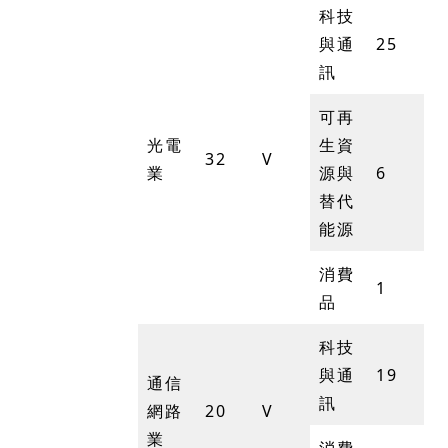
科技
與通
25
訊
可再
光電
生資
32
V
業
源與
6
替代
能源
消費
1
品
科技
與通
19
通信
訊
網路
20
V
業