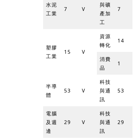
水泥
與礦
7
V
7
工業
產加
工
資源
14
轉化
塑膠
15
V
工業
消費
1
品
科技
半導
53
V
與通
53
體
訊
電腦
科技
及週
29
V
與通
29
邊
訊