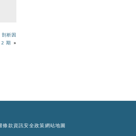
s 剖析因
12 期
»
權條款
資訊安全政策
網站地圖