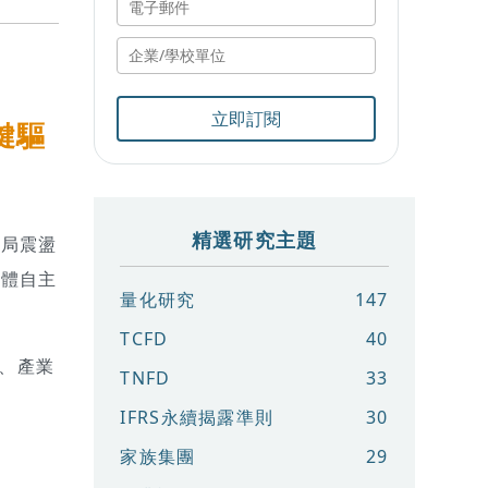
立即訂閱
鍵驅
精選研究主題
格局震盪
導體自主
量化研究
147
TCFD
40
向、產業
TNFD
33
IFRS永續揭露準則
30
家族集團
29