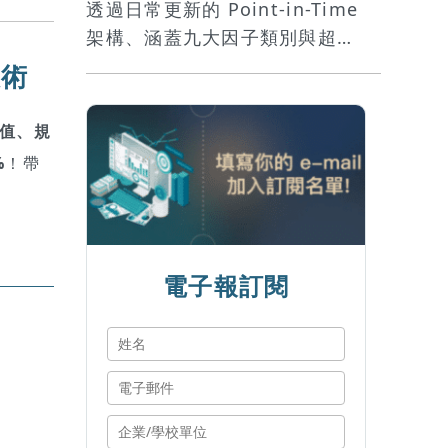
透過日常更新的 Point-in-Time
架構、涵蓋九大因子類別與超過
百項指標，TEJ Factor Library
股術
因子架構已結合學術理論與台灣
市場實務，提供穩健的資料基
值、規
礎，協助策略回測、投資組合建
%
！帶
構與風險管理等各環節。
電子報訂閱