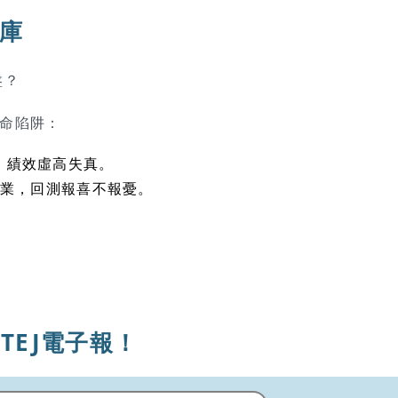
料庫
盤？
命陷阱：
，績效虛高失真。
業，回測報喜不報憂。
TEJ電子報！