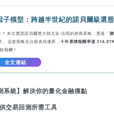
因子模型：跨越半世紀的諾貝爾級選
？ 本文實證諾貝爾獎大師尤金·法瑪的經典策略，透過「
價
 實證， 這套策略在台股表現優異，
十年累積報酬率達 314.81
額報酬！
全文連結
b 回測系統】解決你的量化金融痛點
供交易回測所需工具