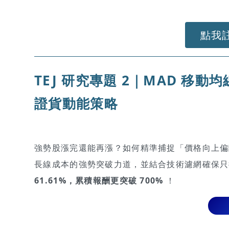
點我
TEJ 研究專題
2｜
MAD 移動均
證
貨動能策略
強勢股漲完還能再漲？如何精準捕捉「價格向上偏離
長線成本的強勢突破力道，並結合技術濾網確保
61.61%，累積報酬更突破 700%
！