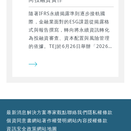
隨著IFRS永續揭露準則逐步接軌國
際，金融業面對的ESG課題從揭露格
式與報告撰寫，轉向將永續資訊轉化
為投融資審查、資本配置與風險管理
的依據。TEJ於6月26日舉辦「2026
ESG講座：金融合規全導航—接軌永
續新準則與投融資實作重點」，邀集
主管機關、與業界永續專家，從監理
趨勢、永續資金辨識、SBTi氣候轉型
到TNFD自然風險數據應用，協助金融
機構掌握永續合規與投融資實務的關
鍵方向。
最新消息
解決方案
專家觀點
聯絡我們
隱私權條款
個資同意書
網站著作權聲明
網站內容授權條款
資訊安全政策
網站地圖