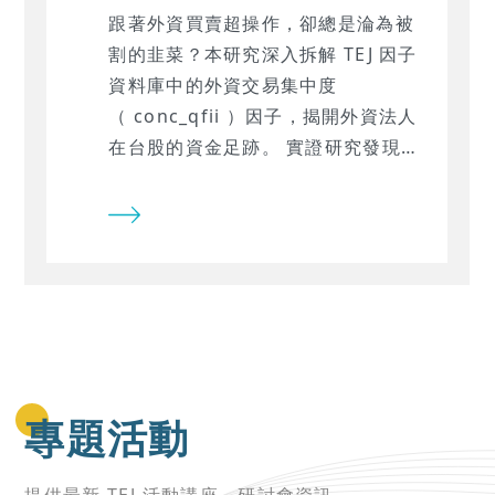
跟著外資買賣超操作，卻總是淪為被
割的韭菜？本研究深入拆解 TEJ 因子
資料庫中的外資交易集中度
（ conc_qfii ）因子，揭開外資法人
在台股的資金足跡。 實證研究發現，
外資訊號存在一個致命的「市值條件
性」 —— 它在大盤股與小盤股的預測
表現竟然 完全相反 ！想知道為什麼盲
目在全市場使用等權重配置會帶來災
難性的負報酬，而切換到「特定配置
藍圖」後， Mean IC 卻能立刻翻倍翻
紅嗎？
專題活動