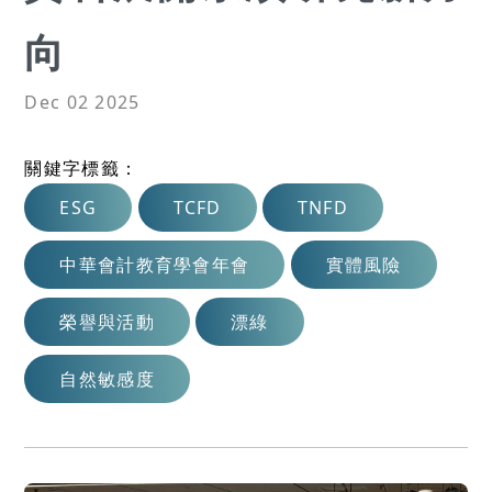
向
Dec 02 2025
關鍵字標籤：
ESG
TCFD
TNFD
中華會計教育學會年會
實體風險
榮譽與活動
漂綠
自然敏感度