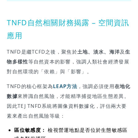
TNFD自然相關財務揭露 – 空間資訊
應用
TNFD是繼TCFD之後，聚焦於
土地、淡水、海洋
及
生
物多樣性
等自然資本的影響，強調人類社會經濟發展
對自然環境的「依賴」與「影響」。
TNFD的核心框架為
LEAP方法
，強調必須使用
在地化
數據
來辨識自然風險，才能精準捕捉地區生態差異。
因此TEJ TNFD系統將圖像資料數據化，評估兩大要
素來產出自然風險等級：
區位敏感度：
檢視營運地點是否位於生態敏感區