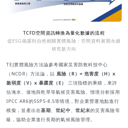
TCFD空間資訊轉換為量化數據的流程
從ESG揭露到自然相關實體風險：空間資料展開永續
研究新方向
TEJ實體風險方法論參考國家災害防救科技中心
（NCDR）方法論，以
風險（R）= 危害度（H）x
脆弱度（V）x 暴露度（E）
三項指標的乘積，來評
估淹水、坡地與乾旱等氣候災害風險。情境分析採用
IPCC AR6的SSP5-8.5等情境，對企業營運地點進行
模擬，並產出在
基期
、
世紀中
、
世紀末
的災害風險等
級，協助企業進行長期的氣候風險管理。